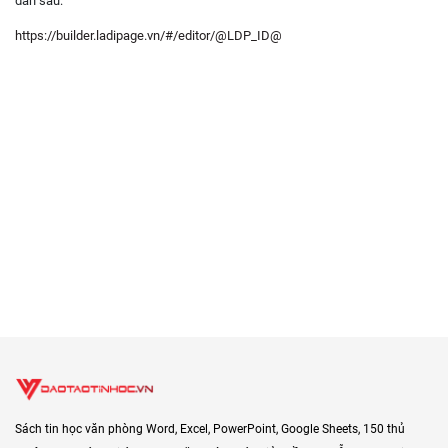
dẫn sau:
https://builder.ladipage.vn/#/editor/@LDP_ID@
Sách tin học văn phòng Word, Excel, PowerPoint, Google Sheets, 150 thủ