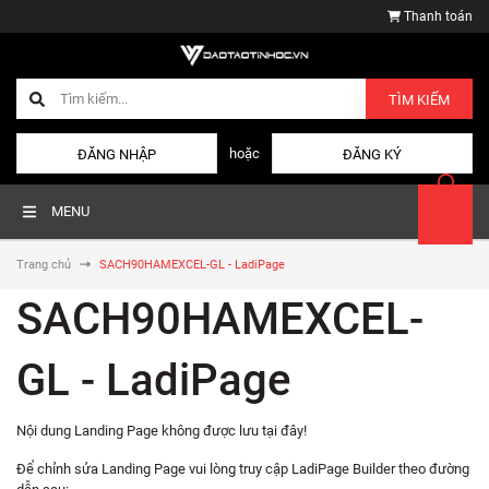
Thanh toán
TÌM KIẾM
hoặc
ĐĂNG NHẬP
ĐĂNG KÝ
MENU
Trang chủ
SACH90HAMEXCEL-GL - LadiPage
SACH90HAMEXCEL-
GL - LadiPage
Nội dung Landing Page không được lưu tại đây!
Để chỉnh sửa Landing Page vui lòng truy cập LadiPage Builder theo đường