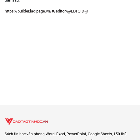
dẫn sau:
https://builder.ladipage.vn/#/editor/@LDP_ID@
Sách tin học văn phòng Word, Excel, PowerPoint, Google Sheets, 150 thủ