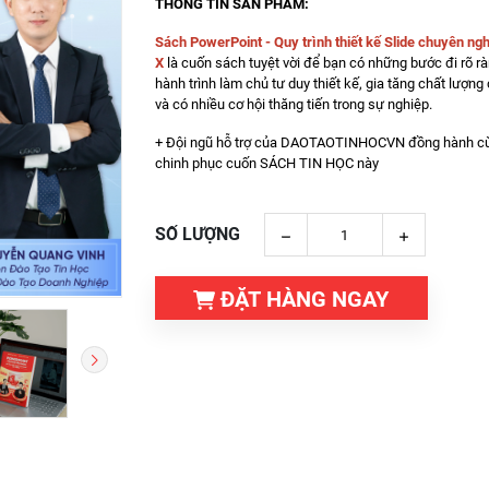
THÔNG TIN SẢN PHẨM:
Sách PowerPoint - Quy trình thiết kế Slide chuyên ngh
X
là cuốn sách tuyệt vời để bạn có những bước đi rõ rà
hành trình làm chủ tư duy thiết kế, gia tăng chất lượng
và có nhiều cơ hội thăng tiến trong sự nghiệp.
+ Đội ngũ hỗ trợ của DAOTAOTINHOCVN đồng hành c
chinh phục cuốn SÁCH TIN HỌC này
SỐ LƯỢNG
ĐẶT HÀNG NGAY