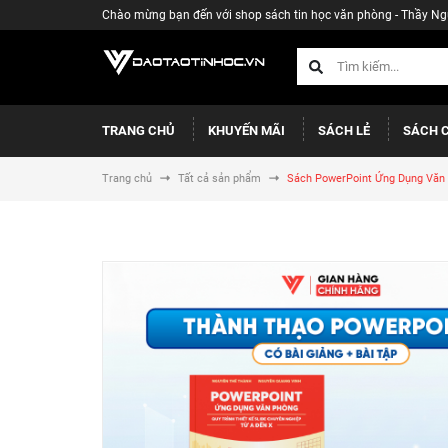
Chào mừng bạn đến với shop sách tin học văn phòng - Thầy N
TRANG CHỦ
KHUYẾN MÃI
SÁCH LẺ
SÁCH 
Trang chủ
Tất cả sản phẩm
Sách PowerPoint Ứng Dụng Văn P