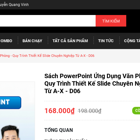
guyễn Quang Vinh
TÌM KIẾM
COMBO
BÁN CHẠY
TẤT CẢ SẢN PHẨM
TIN TỨC
CỘNG T
hòng - Quy Trình Thiết Kế Slide Chuyên Nghiệp Từ A-X - D06
Sách PowerPoint Ứng Dụng Văn P
Quy Trình Thiết Kế Slide Chuyên N
Từ A-X - D06
168.000₫
198.000₫
CÒ
TỔNG QUAN