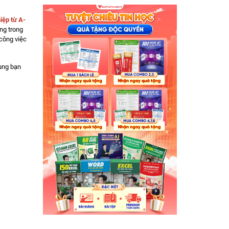
iệp từ A-
ng trong
 công việc
ùng bạn