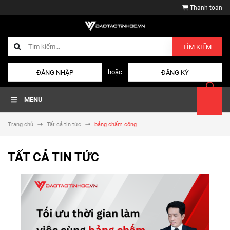
Thanh toán
TÌM KIẾM
hoặc
ĐĂNG NHẬP
ĐĂNG KÝ
MENU
Trang chủ
Tất cả tin tức
bảng chấm công
TẤT CẢ TIN TỨC