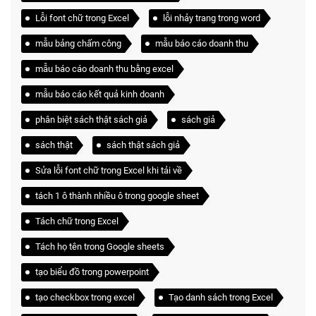
Lỗi font chữ trong Excel
lỗi nhảy trang trong word
mẫu bảng chấm công
mẫu báo cáo doanh thu
mẫu báo cáo doanh thu bằng excel
mẫu báo cáo kết quả kinh doanh
phân biệt sách thật sách giả
sách giả
sách thật
sách thật sách giả
Sửa lỗi font chữ trong Excel khi tải về
tách 1 ô thành nhiều ô trong google sheet
Tách chữ trong Excel
Tách họ tên trong Google sheets
tạo biểu đồ trong powerpoint
tạo checkbox trong excel
Tạo danh sách trong Excel