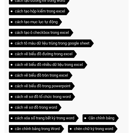
cách tạo đường kẻ trong word
cách tạo hộp kiểm trong excel
cách tạo mục lục tự động
cách tạo ô checkbox trong excel
cách tô màu dữ liệu trùng trong google sheet
cách vẽ biểu đồ đường trong excel
cách vẽ biểu đồ nhiều dữ liệu trong excel
cách vẽ biểu đồ tròn trong excel
cách vẽ biểu đồ trong powerpoint
cách vẽ sơ đồ tổ chức trong word
cách vẽ sơ đồ trong word
cách xóa số trang bất kỳ trong word
Căn chỉnh bảng
căn chỉnh bảng trong Word
chèn chữ ký trong word