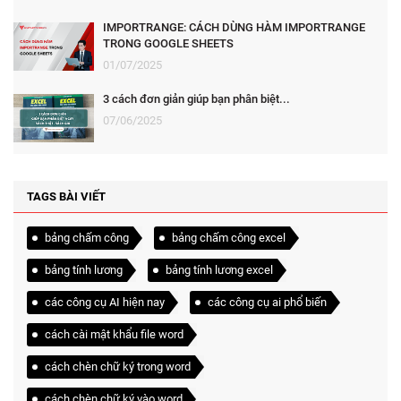
IMPORTRANGE: CÁCH DÙNG HÀM IMPORTRANGE
TRONG GOOGLE SHEETS
01/07/2025
3 cách đơn giản giúp bạn phân biệt...
07/06/2025
TAGS BÀI VIẾT
bảng chấm công
bảng chấm công excel
bảng tính lương
bảng tính lương excel
các công cụ AI hiện nay
các công cụ ai phổ biến
cách cài mật khẩu file word
cách chèn chữ ký trong word
cách chèn chữ ký vào word