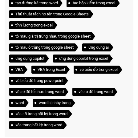
tạo đường kẻ trong word
tạo hộp kiểm trong excel
Thủ thuật tách họ tên trong Google Sheets
tính lương trong excel
tô màu giá trị trùng nhau trong google sheet
tô màu ô trùng trong google sheet
ứng dụng ai
ứng dụng copilot
ứng dụng copilot trong excel
VBA
VBA trong Excel
vẽ biểu đồ trong excel
vẽ biểu đồ trong powerpoint
vẽ sơ đồ tổ chức trong word
vẽ sơ đồ trong word
word
word bị nhảy trang
xóa số trang bất kỳ trong word
xóa trang bất kỳ trong word