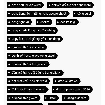
chèn chữ ký vào word
chuyển đổi file pdf sang word
conditional formatting trong google sheet
công cụ ai
công nghệ AI
copilot
copilot là gì
copy excel giữ nguyên định dạng
Copy file excel giữ nguyên định dạng
đánh số thứ tự khi gộp ô
Đánh số thứ tự ô gộp trong Excel
đánh số thứ tự trong excel
đánh số trang bắt đầu từ trang bất kỳ
đặt mật khẩu cho file word
data validation
đổi file pdf sang file word
drop cap trong word 2016
dropcap trong word
Excel
Google Sheets