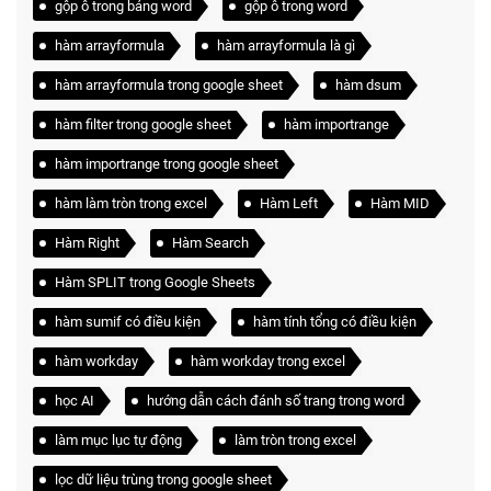
gộp ô trong bảng word
gộp ô trong word
hàm arrayformula
hàm arrayformula là gì
hàm arrayformula trong google sheet
hàm dsum
hàm filter trong google sheet
hàm importrange
hàm importrange trong google sheet
hàm làm tròn trong excel
Hàm Left
Hàm MID
Hàm Right
Hàm Search
Hàm SPLIT trong Google Sheets
hàm sumif có điều kiện
hàm tính tổng có điều kiện
hàm workday
hàm workday trong excel
học AI
hướng dẫn cách đánh số trang trong word
làm mục lục tự động
làm tròn trong excel
lọc dữ liệu trùng trong google sheet