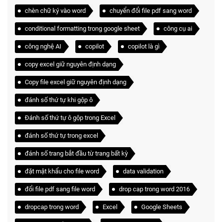
chèn chữ ký vào word
chuyển đổi file pdf sang word
conditional formatting trong google sheet
công cụ ai
công nghệ AI
copilot
copilot là gì
copy excel giữ nguyên định dạng
Copy file excel giữ nguyên định dạng
đánh số thứ tự khi gộp ô
Đánh số thứ tự ô gộp trong Excel
đánh số thứ tự trong excel
đánh số trang bắt đầu từ trang bất kỳ
đặt mật khẩu cho file word
data validation
đổi file pdf sang file word
drop cap trong word 2016
dropcap trong word
Excel
Google Sheets