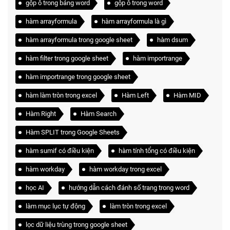
gộp ô trong bảng word
gộp ô trong word
hàm arrayformula
hàm arrayformula là gì
hàm arrayformula trong google sheet
hàm dsum
hàm filter trong google sheet
hàm importrange
hàm importrange trong google sheet
hàm làm tròn trong excel
Hàm Left
Hàm MID
Hàm Right
Hàm Search
Hàm SPLIT trong Google Sheets
hàm sumif có điều kiện
hàm tính tổng có điều kiện
hàm workday
hàm workday trong excel
học AI
hướng dẫn cách đánh số trang trong word
làm mục lục tự động
làm tròn trong excel
lọc dữ liệu trùng trong google sheet