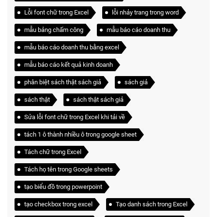
Lỗi font chữ trong Excel
lỗi nhảy trang trong word
mẫu bảng chấm công
mẫu báo cáo doanh thu
mẫu báo cáo doanh thu bằng excel
mẫu báo cáo kết quả kinh doanh
phân biệt sách thật sách giả
sách giả
sách thật
sách thật sách giả
Sửa lỗi font chữ trong Excel khi tải về
tách 1 ô thành nhiều ô trong google sheet
Tách chữ trong Excel
Tách họ tên trong Google sheets
tạo biểu đồ trong powerpoint
tạo checkbox trong excel
Tạo danh sách trong Excel