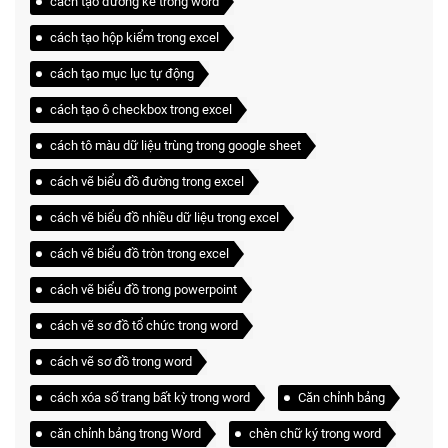
cách tạo đường kẻ trong word
cách tạo hộp kiểm trong excel
cách tạo mục lục tự động
cách tạo ô checkbox trong excel
cách tô màu dữ liệu trùng trong google sheet
cách vẽ biểu đồ đường trong excel
cách vẽ biểu đồ nhiều dữ liệu trong excel
cách vẽ biểu đồ tròn trong excel
cách vẽ biểu đồ trong powerpoint
cách vẽ sơ đồ tổ chức trong word
cách vẽ sơ đồ trong word
cách xóa số trang bất kỳ trong word
Căn chỉnh bảng
căn chỉnh bảng trong Word
chèn chữ ký trong word