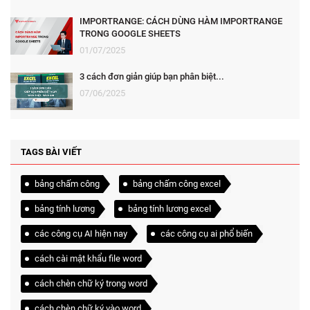
IMPORTRANGE: CÁCH DÙNG HÀM IMPORTRANGE
TRONG GOOGLE SHEETS
01/07/2025
3 cách đơn giản giúp bạn phân biệt...
07/06/2025
TAGS BÀI VIẾT
bảng chấm công
bảng chấm công excel
bảng tính lương
bảng tính lương excel
các công cụ AI hiện nay
các công cụ ai phổ biến
cách cài mật khẩu file word
cách chèn chữ ký trong word
cách chèn chữ ký vào word