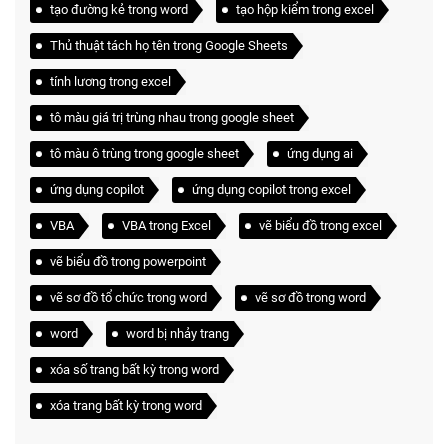
tạo đường kẻ trong word
tạo hộp kiểm trong excel
Thủ thuật tách họ tên trong Google Sheets
tính lương trong excel
tô màu giá trị trùng nhau trong google sheet
tô màu ô trùng trong google sheet
ứng dụng ai
ứng dụng copilot
ứng dụng copilot trong excel
VBA
VBA trong Excel
vẽ biểu đồ trong excel
vẽ biểu đồ trong powerpoint
vẽ sơ đồ tổ chức trong word
vẽ sơ đồ trong word
word
word bị nhảy trang
xóa số trang bất kỳ trong word
xóa trang bất kỳ trong word