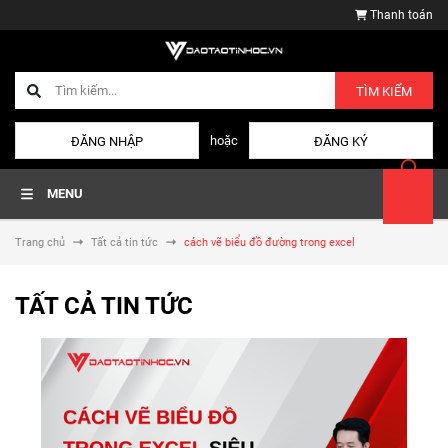
Thanh toán
TÌM KIẾM
hoặc
ĐĂNG NHẬP
ĐĂNG KÝ
MENU
Trang chủ
Tất cả tin tức
cách vẽ biểu đồ đường trong excel
TẤT CẢ TIN TỨC