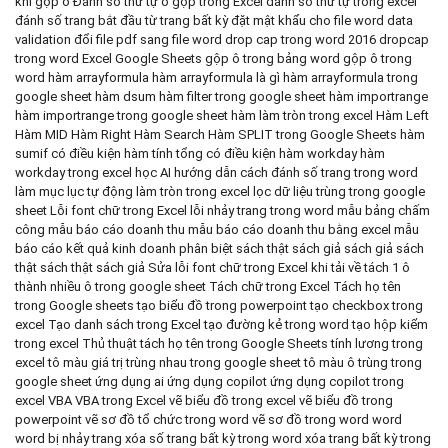
khi gộp ô
Đánh số thứ tự ô gộp trong Excel
đánh số thứ tự trong excel
đánh số trang bắt đầu từ trang bất kỳ
đặt mật khẩu cho file word
data
validation
đổi file pdf sang file word
drop cap trong word 2016
dropcap
trong word
Excel
Google Sheets
gộp ô trong bảng word
gộp ô trong
word
hàm arrayformula
hàm arrayformula là gì
hàm arrayformula trong
google sheet
hàm dsum
hàm filter trong google sheet
hàm importrange
hàm importrange trong google sheet
hàm làm tròn trong excel
Hàm Left
Hàm MID
Hàm Right
Hàm Search
Hàm SPLIT trong Google Sheets
hàm
sumif có điều kiện
hàm tính tổng có điều kiện
hàm workday
hàm
workday trong excel
học AI
hướng dẫn cách đánh số trang trong word
làm mục lục tự động
làm tròn trong excel
lọc dữ liệu trùng trong google
sheet
Lỗi font chữ trong Excel
lỗi nhảy trang trong word
mẫu bảng chấm
công
mẫu báo cáo doanh thu
mẫu báo cáo doanh thu bằng excel
mẫu
báo cáo kết quả kinh doanh
phân biệt sách thật sách giả
sách giả
sách
thật
sách thật sách giả
Sửa lỗi font chữ trong Excel khi tải về
tách 1 ô
thành nhiều ô trong google sheet
Tách chữ trong Excel
Tách họ tên
trong Google sheets
tạo biểu đồ trong powerpoint
tạo checkbox trong
excel
Tạo danh sách trong Excel
tạo đường kẻ trong word
tạo hộp kiểm
trong excel
Thủ thuật tách họ tên trong Google Sheets
tính lương trong
excel
tô màu giá trị trùng nhau trong google sheet
tô màu ô trùng trong
google sheet
ứng dụng ai
ứng dụng copilot
ứng dụng copilot trong
excel
VBA
VBA trong Excel
vẽ biểu đồ trong excel
vẽ biểu đồ trong
powerpoint
vẽ sơ đồ tổ chức trong word
vẽ sơ đồ trong word
word
word bị nhảy trang
xóa số trang bất kỳ trong word
xóa trang bất kỳ trong