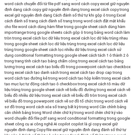
word
cách chuyển đổi từ file pdf sang word
cách copy excel giữ nguyên
định dạng
cách copy giữ nguyên định dạng trong excel
cách copy trong
excel giữ nguyên định dạng
Cách đánh số thứ tự khi gộp ô trong Excel
cách đánh số trang
cách đánh số trang trong word
cách đặt mật khẩu
cho file word
cách dùng hàm filter trong google sheet
cách dùng hàm
importrange trong google sheets
cách gộp ô trong bảng word
cách làm
tròn trong excel
cách lọc dữ liệu trong excel
cách lọc dữ liệu trùng nhau
trong google sheet
cách lọc dữ liệu trùng trong excel
cách lọc dữ liệu
trùng trong google sheet
cách lọc nhiều dữ liệu trong excel
cách sử
dụng conditional formatting trong google sheet
cách tách 1 ô thành 2 ô
trong trang tính
cách tạo bảng chấm công trong excel
cách tạo bảng
lương trong excel
cách tạo biểu đồ trong powerpoint
cách tạo checkbox
trong excel
cách tạo danh sách trong excel
cách tạo drop cap trong
word
cách tạo đường kẻ trong word
cách tạo hộp kiểm trong excel
cách
tạo mục lục tự động
cách tạo ô checkbox trong excel
cách tô màu dữ
liệu trùng trong google sheet
cách vẽ biểu đồ đường trong excel
cách vẽ
biểu đồ nhiều dữ liệu trong excel
cách vẽ biểu đồ tròn trong excel
cách
vẽ biểu đồ trong powerpoint
cách vẽ sơ đồ tổ chức trong word
cách vẽ
sơ đồ trong word
cách xóa số trang bất kỳ trong word
Căn chỉnh bảng
căn chỉnh bảng trong Word
chèn chữ ký trong word
chèn chữ ký vào
word
chuyển đổi file pdf sang word
conditional formatting trong google
sheet
công cụ ai
công nghệ AI
copilot
copilot là gì
copy excel giữ
nguyên định dạng
Copy file excel giữ nguyên định dạng
đánh số thứ tự