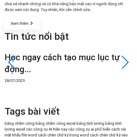
chia sẻ nhanh chóng và có khả năng bảo mật cao vì người dùng chỉ
được xem nội dung. Tuy nhiên, khi cần chỉnh sửa...
Xem thêm
Tin tức nổi bật
Học ngay cách tạo mục lục tự
C
động...
Ư
28/07/2025
28
Tags bài viết
bảng chấm công
bảng chấm công excel
bảng tính lương
bảng tính
lương excel
các công cụ AI hiện nay
các công cụ ai phổ biến
cách cài
mật khẩu file word
cách chèn chữ ký trong word
cách chèn chữ ký vào