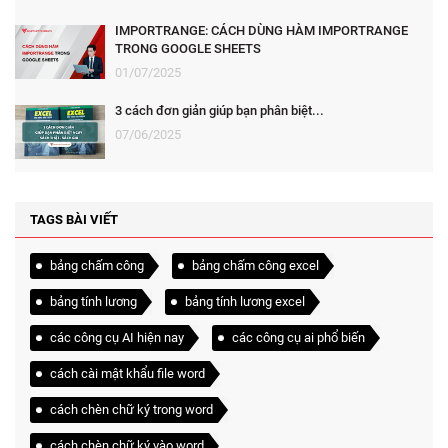
IMPORTRANGE: CÁCH DÙNG HÀM IMPORTRANGE
TRONG GOOGLE SHEETS
01/07/2025
3 cách đơn giản giúp bạn phân biệt...
07/06/2025
TAGS BÀI VIẾT
bảng chấm công
bảng chấm công excel
bảng tính lương
bảng tính lương excel
các công cụ AI hiện nay
các công cụ ai phổ biến
cách cài mật khẩu file word
cách chèn chữ ký trong word
cách chèn chữ ký vào word