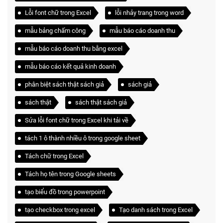
Lỗi font chữ trong Excel
lỗi nhảy trang trong word
mẫu bảng chấm công
mẫu báo cáo doanh thu
mẫu báo cáo doanh thu bằng excel
mẫu báo cáo kết quả kinh doanh
phân biệt sách thật sách giả
sách giả
sách thật
sách thật sách giả
Sửa lỗi font chữ trong Excel khi tải về
tách 1 ô thành nhiều ô trong google sheet
Tách chữ trong Excel
Tách họ tên trong Google sheets
tạo biểu đồ trong powerpoint
tạo checkbox trong excel
Tạo danh sách trong Excel