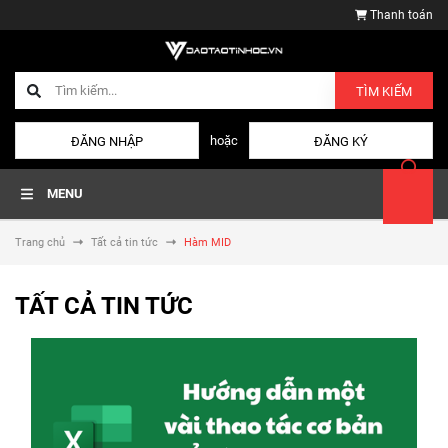
Thanh toán
TÌM KIẾM
hoặc
ĐĂNG NHẬP
ĐĂNG KÝ
MENU
Trang chủ
Tất cả tin tức
Hàm MID
TẤT CẢ TIN TỨC