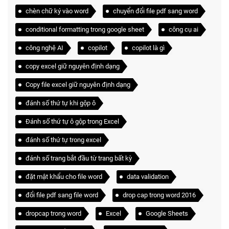
chèn chữ ký vào word
chuyển đổi file pdf sang word
conditional formatting trong google sheet
công cụ ai
công nghệ AI
copilot
copilot là gì
copy excel giữ nguyên định dạng
Copy file excel giữ nguyên định dạng
đánh số thứ tự khi gộp ô
Đánh số thứ tự ô gộp trong Excel
đánh số thứ tự trong excel
đánh số trang bắt đầu từ trang bất kỳ
đặt mật khẩu cho file word
data validation
đổi file pdf sang file word
drop cap trong word 2016
dropcap trong word
Excel
Google Sheets