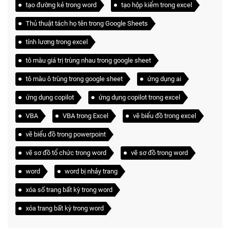
tạo đường kẻ trong word
tạo hộp kiểm trong excel
Thủ thuật tách họ tên trong Google Sheets
tính lương trong excel
tô màu giá trị trùng nhau trong google sheet
tô màu ô trùng trong google sheet
ứng dụng ai
ứng dụng copilot
ứng dụng copilot trong excel
VBA
VBA trong Excel
vẽ biểu đồ trong excel
vẽ biểu đồ trong powerpoint
vẽ sơ đồ tổ chức trong word
vẽ sơ đồ trong word
word
word bị nhảy trang
xóa số trang bất kỳ trong word
xóa trang bất kỳ trong word