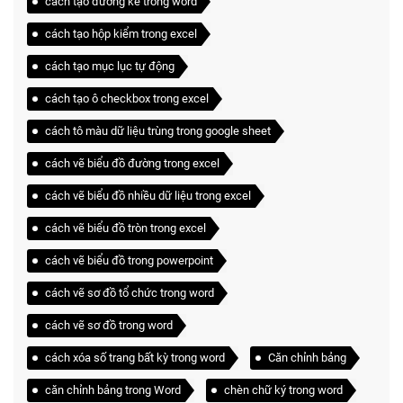
cách tạo đường kẻ trong word
cách tạo hộp kiểm trong excel
cách tạo mục lục tự động
cách tạo ô checkbox trong excel
cách tô màu dữ liệu trùng trong google sheet
cách vẽ biểu đồ đường trong excel
cách vẽ biểu đồ nhiều dữ liệu trong excel
cách vẽ biểu đồ tròn trong excel
cách vẽ biểu đồ trong powerpoint
cách vẽ sơ đồ tổ chức trong word
cách vẽ sơ đồ trong word
cách xóa số trang bất kỳ trong word
Căn chỉnh bảng
căn chỉnh bảng trong Word
chèn chữ ký trong word