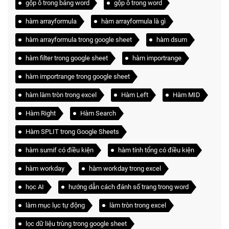
gộp ô trong bảng word
gộp ô trong word
hàm arrayformula
hàm arrayformula là gì
hàm arrayformula trong google sheet
hàm dsum
hàm filter trong google sheet
hàm importrange
hàm importrange trong google sheet
hàm làm tròn trong excel
Hàm Left
Hàm MID
Hàm Right
Hàm Search
Hàm SPLIT trong Google Sheets
hàm sumif có điều kiện
hàm tính tổng có điều kiện
hàm workday
hàm workday trong excel
học AI
hướng dẫn cách đánh số trang trong word
làm mục lục tự động
làm tròn trong excel
lọc dữ liệu trùng trong google sheet