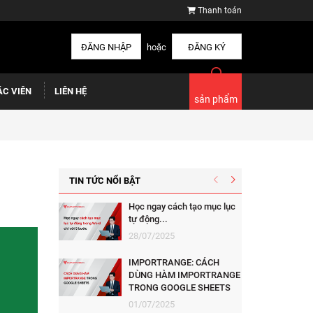
Thanh toán
ĐĂNG NHẬP
hoặc
ĐĂNG KÝ
ÁC VIÊN
LIÊN HỆ
sản phẩm
TIN TỨC NỔI BẬT
Học ngay cách tạo mục lục
tự động...
28/07/2025
IMPORTRANGE: CÁCH
DÙNG HÀM IMPORTRANGE
TRONG GOOGLE SHEETS
01/07/2025