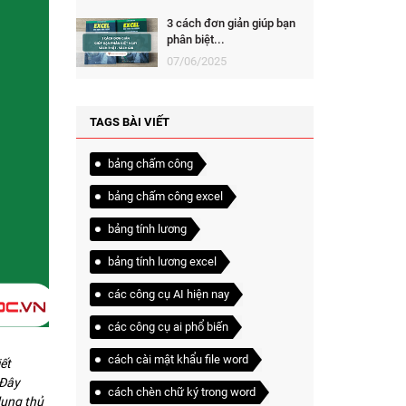
3 cách đơn giản giúp bạn
phân biệt...
07/06/2025
TAGS BÀI VIẾT
bảng chấm công
bảng chấm công excel
bảng tính lương
bảng tính lương excel
các công cụ AI hiện nay
các công cụ ai phổ biến
cách cài mật khẩu file word
ết
 Đây
cách chèn chữ ký trong word
dụng thủ