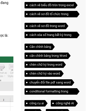
n đang
cách vẽ biểu đồ tròn trong excel
cách vẽ sơ đồ tổ chức trong
word
cách vẽ sơ đồ trong word
cách xóa số trang bất kỳ trong
ợc là:
word
Căn chỉnh bảng
căn chỉnh bảng trong Word
chèn chữ ký trong word
chèn chữ ký vào word
chuyển đổi file pdf sang word
conditional formatting trong
google sheet
công cụ ai
công nghệ AI