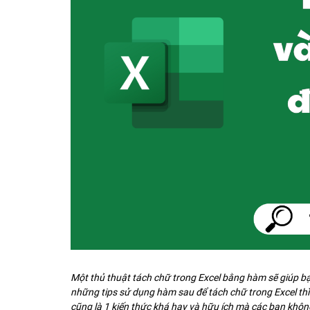
Một thủ thuật tách chữ trong Excel bằng hàm sẽ giúp bạ
những tips sử dụng hàm sau để tách chữ trong Excel thì 
cũng là 1 kiến thức khá hay và hữu ích mà các bạn khô