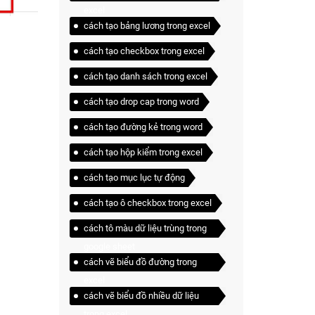
excel
cách tạo bảng lương trong excel
cách tạo checkbox trong excel
cách tạo danh sách trong excel
cách tạo drop cap trong word
cách tạo đường kẻ trong word
cách tạo hộp kiểm trong excel
cách tạo mục lục tự động
cách tạo ô checkbox trong excel
cách tô màu dữ liệu trùng trong
google sheet
cách vẽ biểu đồ đường trong
excel
cách vẽ biểu đồ nhiều dữ liệu
trong excel