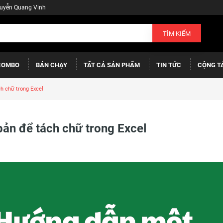
guyễn Quang Vinh
TÌM KIẾM
COMBO
BÁN CHẠY
TẤT CẢ SẢN PHẨM
TIN TỨC
CỘNG T
h chữ trong Excel
bản để tách chữ trong Excel