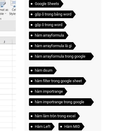
Google Sheets
gộp ô trong bảng word
gộp ô trong word
hàm arrayformula
hàm arrayformula là gì
hàm arrayformula trong google
sheet
hàm dsum
hàm filter trong google sheet
hàm importrange
hàm importrange trong google
sheet
hàm làm tròn trong excel
Hàm Left
Hàm MID