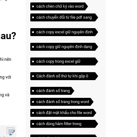
cách chèn chữ ký vào word
cách chuyển đổi từ file pdf sang
word
cách copy excel giữ nguyên định
hau?
dạng
cách copy giữ nguyên định dạng
trong excel
hì nên
cách copy trong excel giữ
nguyên định dạng
Cách đánh số thứ tự khi gộp ô
ng với
trong Excel
cách đánh số trang
óng và
cách đánh số trang trong word
cách đặt mật khẩu cho file word
cách dùng hàm filter trong
google sheet