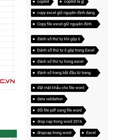
copilot
copilot là gì
copy excel giữ nguyên định dạng
Copy file excel giữ nguyên định
dạng
đánh số thứ tự khi gộp ô
Đánh số thứ tự ô gộp trong Excel
đánh số thứ tự trong excel
đánh số trang bắt đầu từ trang
bất kỳ
đặt mật khẩu cho file word
data validation
đổi file pdf sang file word
drop cap trong word 2016
dropcap trong word
Excel