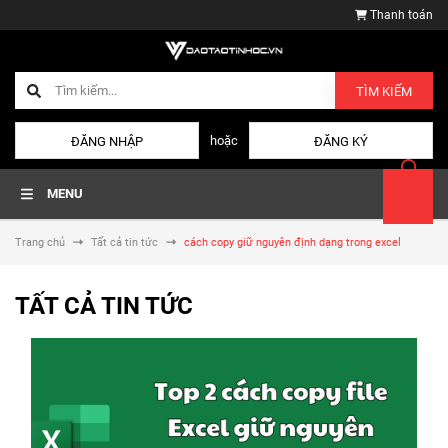
Thanh toán
TÌM KIẾM
hoặc
ĐĂNG NHẬP
ĐĂNG KÝ
MENU
Trang chủ
Tất cả tin tức
cách copy giữ nguyên định dạng trong excel
TẤT CẢ TIN TỨC