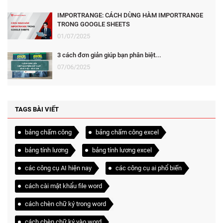
IMPORTRANGE: CÁCH DÙNG HÀM IMPORTRANGE
TRONG GOOGLE SHEETS
01/07/2025
3 cách đơn giản giúp bạn phân biệt...
07/06/2025
TAGS BÀI VIẾT
bảng chấm công
bảng chấm công excel
bảng tính lương
bảng tính lương excel
các công cụ AI hiện nay
các công cụ ai phổ biến
cách cài mật khẩu file word
cách chèn chữ ký trong word
cách chèn chữ ký vào word