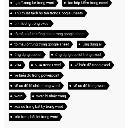
tạo đường kẻ trong word
tạo hộp kiểm trong excel
Thủ thuật tách họ tên trong Google Sheets
tính lương trong excel
tô màu giá trị trùng nhau trong google sheet
tô màu ô trùng trong google sheet
ứng dụng ai
ứng dụng copilot
ứng dụng copilot trong excel
VBA
VBA trong Excel
vẽ biểu đồ trong excel
vẽ biểu đồ trong powerpoint
vẽ sơ đồ tổ chức trong word
vẽ sơ đồ trong word
word
word bị nhảy trang
xóa số trang bất kỳ trong word
xóa trang bất kỳ trong word