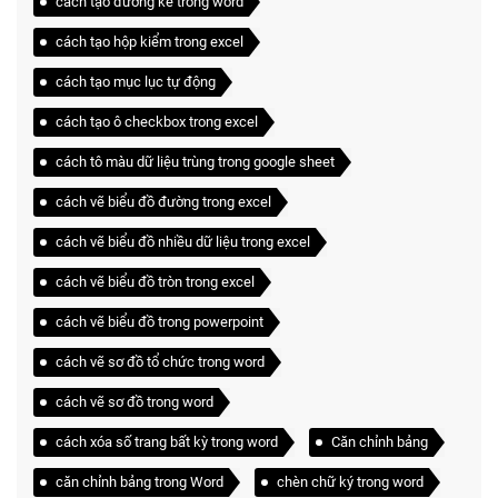
cách tạo đường kẻ trong word
cách tạo hộp kiểm trong excel
cách tạo mục lục tự động
cách tạo ô checkbox trong excel
cách tô màu dữ liệu trùng trong google sheet
cách vẽ biểu đồ đường trong excel
cách vẽ biểu đồ nhiều dữ liệu trong excel
cách vẽ biểu đồ tròn trong excel
cách vẽ biểu đồ trong powerpoint
cách vẽ sơ đồ tổ chức trong word
cách vẽ sơ đồ trong word
cách xóa số trang bất kỳ trong word
Căn chỉnh bảng
căn chỉnh bảng trong Word
chèn chữ ký trong word