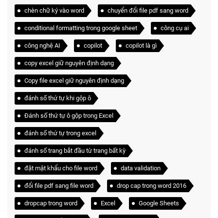
chèn chữ ký vào word
chuyển đổi file pdf sang word
conditional formatting trong google sheet
công cụ ai
công nghệ AI
copilot
copilot là gì
copy excel giữ nguyên định dạng
Copy file excel giữ nguyên định dạng
đánh số thứ tự khi gộp ô
Đánh số thứ tự ô gộp trong Excel
đánh số thứ tự trong excel
đánh số trang bắt đầu từ trang bất kỳ
đặt mật khẩu cho file word
data validation
đổi file pdf sang file word
drop cap trong word 2016
dropcap trong word
Excel
Google Sheets