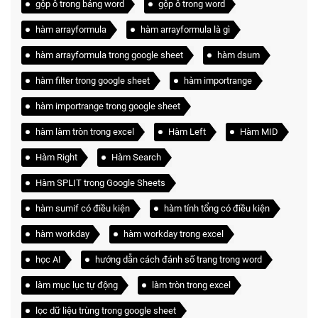
gộp ô trong bảng word
gộp ô trong word
hàm arrayformula
hàm arrayformula là gì
hàm arrayformula trong google sheet
hàm dsum
hàm filter trong google sheet
hàm importrange
hàm importrange trong google sheet
hàm làm tròn trong excel
Hàm Left
Hàm MID
Hàm Right
Hàm Search
Hàm SPLIT trong Google Sheets
hàm sumif có điều kiện
hàm tính tổng có điều kiện
hàm workday
hàm workday trong excel
học AI
hướng dẫn cách đánh số trang trong word
làm mục lục tự động
làm tròn trong excel
lọc dữ liệu trùng trong google sheet