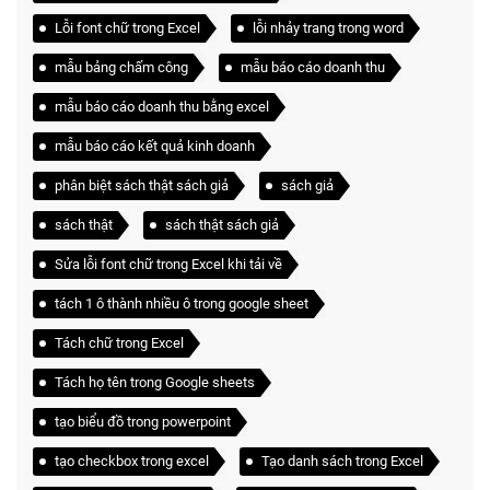
Lỗi font chữ trong Excel
lỗi nhảy trang trong word
mẫu bảng chấm công
mẫu báo cáo doanh thu
mẫu báo cáo doanh thu bằng excel
mẫu báo cáo kết quả kinh doanh
phân biệt sách thật sách giả
sách giả
sách thật
sách thật sách giả
Sửa lỗi font chữ trong Excel khi tải về
tách 1 ô thành nhiều ô trong google sheet
Tách chữ trong Excel
Tách họ tên trong Google sheets
tạo biểu đồ trong powerpoint
tạo checkbox trong excel
Tạo danh sách trong Excel