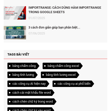
IMPORTRANGE: CÁCH DÙNG HÀM IMPORTRANGE
TRONG GOOGLE SHEETS
01/07/2025
3 cách đơn giản giúp bạn phân biệt...
07/06/2025
TAGS BÀI VIẾT
bảng chấm công
bảng chấm công excel
bảng tính lương
bảng tính lương excel
các công cụ AI hiện nay
các công cụ ai phổ biến
cách cài mật khẩu file word
cách chèn chữ ký trong word
cách chèn chữ ký vào word