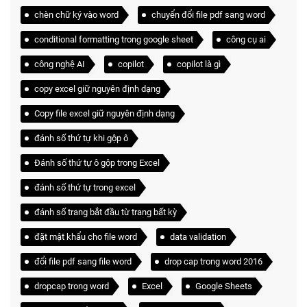
chèn chữ ký vào word
chuyển đổi file pdf sang word
conditional formatting trong google sheet
công cụ ai
công nghệ AI
copilot
copilot là gì
copy excel giữ nguyên định dạng
Copy file excel giữ nguyên định dạng
đánh số thứ tự khi gộp ô
Đánh số thứ tự ô gộp trong Excel
đánh số thứ tự trong excel
đánh số trang bắt đầu từ trang bất kỳ
đặt mật khẩu cho file word
data validation
đổi file pdf sang file word
drop cap trong word 2016
dropcap trong word
Excel
Google Sheets