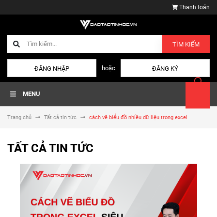
Thanh toán
TÌM KIẾM
hoặc
ĐĂNG NHẬP
ĐĂNG KÝ
MENU
Trang chủ
Tất cả tin tức
cách vẽ biểu đồ nhiều dữ liệu trong excel
TẤT CẢ TIN TỨC