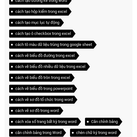
cách tạo đường kẻ trong word
cách tạo hộp kiểm trong excel
cách tạo mục lục tự động
cách tạo ô checkbox trong excel
cách tô màu dữ liệu trùng trong google sheet
cách vẽ biểu đồ đường trong excel
cách vẽ biểu đồ nhiều dữ liệu trong excel
cách vẽ biểu đồ tròn trong excel
cách vẽ biểu đồ trong powerpoint
cách vẽ sơ đồ tổ chức trong word
cách vẽ sơ đồ trong word
cách xóa số trang bất kỳ trong word
Căn chỉnh bảng
căn chỉnh bảng trong Word
chèn chữ ký trong word