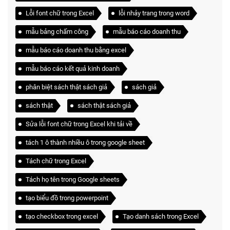
Lỗi font chữ trong Excel
lỗi nhảy trang trong word
mẫu bảng chấm công
mẫu báo cáo doanh thu
mẫu báo cáo doanh thu bằng excel
mẫu báo cáo kết quả kinh doanh
phân biệt sách thật sách giả
sách giả
sách thật
sách thật sách giả
Sửa lỗi font chữ trong Excel khi tải về
tách 1 ô thành nhiều ô trong google sheet
Tách chữ trong Excel
Tách họ tên trong Google sheets
tạo biểu đồ trong powerpoint
tạo checkbox trong excel
Tạo danh sách trong Excel