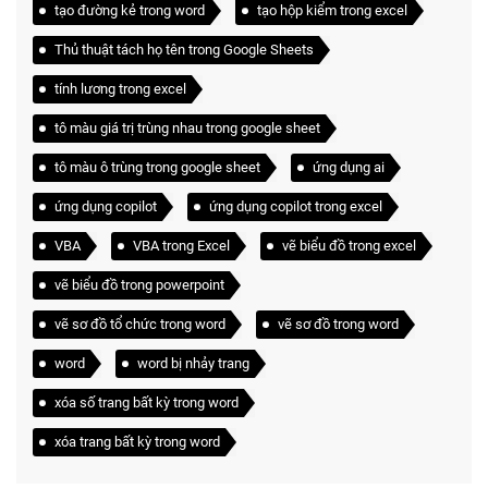
tạo đường kẻ trong word
tạo hộp kiểm trong excel
Thủ thuật tách họ tên trong Google Sheets
tính lương trong excel
tô màu giá trị trùng nhau trong google sheet
tô màu ô trùng trong google sheet
ứng dụng ai
ứng dụng copilot
ứng dụng copilot trong excel
VBA
VBA trong Excel
vẽ biểu đồ trong excel
vẽ biểu đồ trong powerpoint
vẽ sơ đồ tổ chức trong word
vẽ sơ đồ trong word
word
word bị nhảy trang
xóa số trang bất kỳ trong word
xóa trang bất kỳ trong word