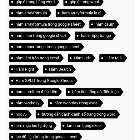
gộp ô trong bảng word
gộp ô trong word
hàm arrayformula
hàm arrayformula là gì
hàm arrayformula trong google sheet
hàm dsum
hàm filter trong google sheet
hàm importrange
hàm importrange trong google sheet
hàm làm tròn trong excel
Hàm Left
Hàm MID
Hàm Right
Hàm Search
Hàm SPLIT trong Google Sheets
hàm sumif có điều kiện
hàm tính tổng có điều kiện
hàm workday
hàm workday trong excel
học AI
hướng dẫn cách đánh số trang trong word
làm mục lục tự động
làm tròn trong excel
lọc dữ liệu trùng trong google sheet