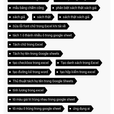
mẫu bảng chấm công
phân biệt sách thật sách giả
sách giả
sách thật
sách thật sách giả
Sửa lỗi font chữ trong Excel khi tải về
tách 1 ô thành nhiều ô trong google sheet
Tách chữ trong Excel
Tách họ tên trong Google sheets
tạo checkbox trong excel
Tạo danh sách trong Excel
tạo đường kẻ trong word
tạo hộp kiểm trong excel
Thủ thuật tách họ tên trong Google Sheets
tính lương trong excel
tô màu giá trị trùng nhau trong google sheet
tô màu ô trùng trong google sheet
ứng dụng ai