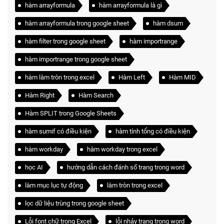
hàm arrayformula
hàm arrayformula là gì
hàm arrayformula trong google sheet
hàm dsum
hàm filter trong google sheet
hàm importrange
hàm importrange trong google sheet
hàm làm tròn trong excel
Hàm Left
Hàm MID
Hàm Right
Hàm Search
Hàm SPLIT trong Google Sheets
hàm sumif có điều kiện
hàm tính tổng có điều kiện
hàm workday
hàm workday trong excel
học AI
hướng dẫn cách đánh số trang trong word
làm mục lục tự động
làm tròn trong excel
lọc dữ liệu trùng trong google sheet
Lỗi font chữ trong Excel
lỗi nhảy trang trong word