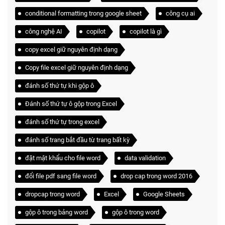
conditional formatting trong google sheet
công cụ ai
công nghệ AI
copilot
copilot là gì
copy excel giữ nguyên định dạng
Copy file excel giữ nguyên định dạng
đánh số thứ tự khi gộp ô
Đánh số thứ tự ô gộp trong Excel
đánh số thứ tự trong excel
đánh số trang bắt đầu từ trang bất kỳ
đặt mật khẩu cho file word
data validation
đổi file pdf sang file word
drop cap trong word 2016
dropcap trong word
Excel
Google Sheets
gộp ô trong bảng word
gộp ô trong word