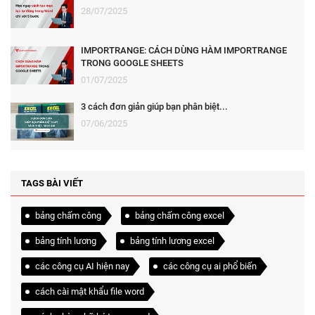
28/07/2025
IMPORTRANGE: CÁCH DÙNG HÀM IMPORTRANGE
TRONG GOOGLE SHEETS
01/07/2025
3 cách đơn giản giúp bạn phân biệt...
07/06/2025
TAGS BÀI VIẾT
bảng chấm công
bảng chấm công excel
bảng tính lương
bảng tính lương excel
các công cụ AI hiện nay
các công cụ ai phổ biến
cách cài mật khẩu file word