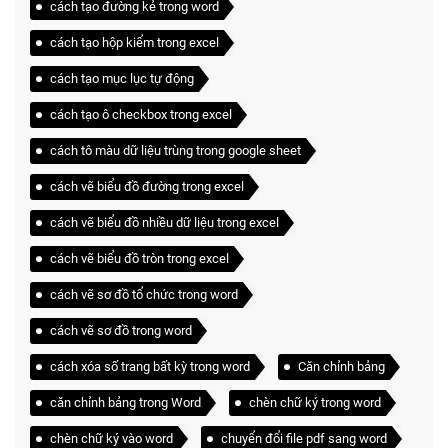
cách tạo đường kẻ trong word
cách tạo hộp kiểm trong excel
cách tạo mục lục tự động
cách tạo ô checkbox trong excel
cách tô màu dữ liệu trùng trong google sheet
cách vẽ biểu đồ đường trong excel
cách vẽ biểu đồ nhiều dữ liệu trong excel
cách vẽ biểu đồ tròn trong excel
cách vẽ sơ đồ tổ chức trong word
cách vẽ sơ đồ trong word
cách xóa số trang bất kỳ trong word
Căn chỉnh bảng
căn chỉnh bảng trong Word
chèn chữ ký trong word
chèn chữ ký vào word
chuyển đổi file pdf sang word