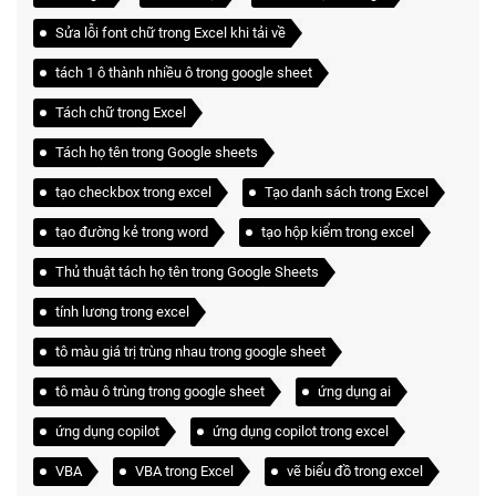
Sửa lỗi font chữ trong Excel khi tải về
tách 1 ô thành nhiều ô trong google sheet
Tách chữ trong Excel
Tách họ tên trong Google sheets
tạo checkbox trong excel
Tạo danh sách trong Excel
tạo đường kẻ trong word
tạo hộp kiểm trong excel
Thủ thuật tách họ tên trong Google Sheets
tính lương trong excel
tô màu giá trị trùng nhau trong google sheet
tô màu ô trùng trong google sheet
ứng dụng ai
ứng dụng copilot
ứng dụng copilot trong excel
VBA
VBA trong Excel
vẽ biểu đồ trong excel