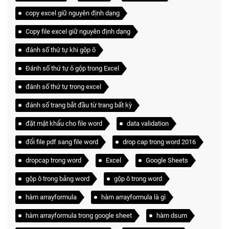
copy excel giữ nguyên định dạng
Copy file excel giữ nguyên định dạng
đánh số thứ tự khi gộp ô
Đánh số thứ tự ô gộp trong Excel
đánh số thứ tự trong excel
đánh số trang bắt đầu từ trang bất kỳ
đặt mật khẩu cho file word
data validation
đổi file pdf sang file word
drop cap trong word 2016
dropcap trong word
Excel
Google Sheets
gộp ô trong bảng word
gộp ô trong word
hàm arrayformula
hàm arrayformula là gì
hàm arrayformula trong google sheet
hàm dsum