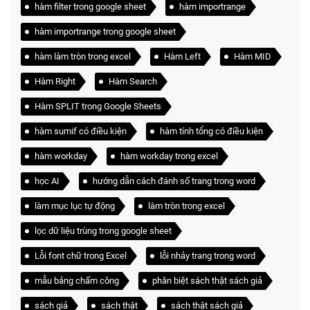
hàm filter trong google sheet
hàm importrange
hàm importrange trong google sheet
hàm làm tròn trong excel
Hàm Left
Hàm MID
Hàm Right
Hàm Search
Hàm SPLIT trong Google Sheets
hàm sumif có điều kiện
hàm tính tổng có điều kiện
hàm workday
hàm workday trong excel
học AI
hướng dẫn cách đánh số trang trong word
làm mục lục tự động
làm tròn trong excel
lọc dữ liệu trùng trong google sheet
Lỗi font chữ trong Excel
lỗi nhảy trang trong word
mẫu bảng chấm công
phân biệt sách thật sách giả
sách giả
sách thật
sách thật sách giả