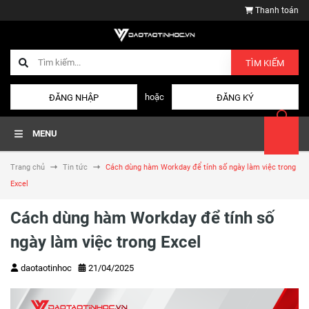
Thanh toán
TÌM KIẾM
hoặc
ĐĂNG NHẬP
ĐĂNG KÝ
MENU
Trang chủ
Tin tức
Cách dùng hàm Workday để tính số ngày làm việc trong
Excel
Cách dùng hàm Workday để tính số
ngày làm việc trong Excel
daotaotinhoc
21/04/2025