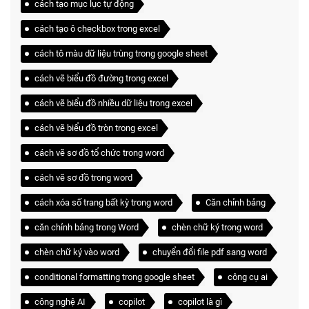
cách tạo mục lục tự động
cách tạo ô checkbox trong excel
cách tô màu dữ liệu trùng trong google sheet
cách vẽ biểu đồ đường trong excel
cách vẽ biểu đồ nhiều dữ liệu trong excel
cách vẽ biểu đồ tròn trong excel
cách vẽ sơ đồ tổ chức trong word
cách vẽ sơ đồ trong word
cách xóa số trang bất kỳ trong word
Căn chỉnh bảng
căn chỉnh bảng trong Word
chèn chữ ký trong word
chèn chữ ký vào word
chuyển đổi file pdf sang word
conditional formatting trong google sheet
công cụ ai
công nghệ AI
copilot
copilot là gì