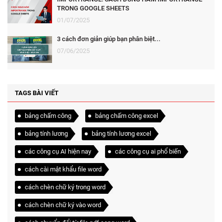
TRONG GOOGLE SHEETS
01/07/2025
3 cách đơn giản giúp bạn phân biệt...
07/06/2025
TAGS BÀI VIẾT
bảng chấm công
bảng chấm công excel
bảng tính lương
bảng tính lương excel
các công cụ AI hiện nay
các công cụ ai phổ biến
cách cài mật khẩu file word
cách chèn chữ ký trong word
cách chèn chữ ký vào word