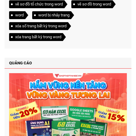
vẽ sơ đồ tổ chức trong word
vẽ sơ đồ trong word
word
word bị nhảy trang
xóa số trang bất kỳ trong word
xóa trang bất kỳ trong word
QUẢNG CÁO