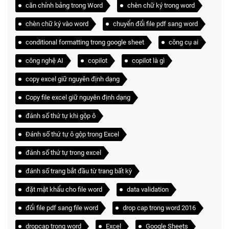
căn chỉnh bảng trong Word
chèn chữ ký trong word
chèn chữ ký vào word
chuyển đổi file pdf sang word
conditional formatting trong google sheet
công cụ ai
công nghệ AI
copilot
copilot là gì
copy excel giữ nguyên định dạng
Copy file excel giữ nguyên định dạng
đánh số thứ tự khi gộp ô
Đánh số thứ tự ô gộp trong Excel
đánh số thứ tự trong excel
đánh số trang bắt đầu từ trang bất kỳ
đặt mật khẩu cho file word
data validation
đổi file pdf sang file word
drop cap trong word 2016
dropcap trong word
Excel
Google Sheets