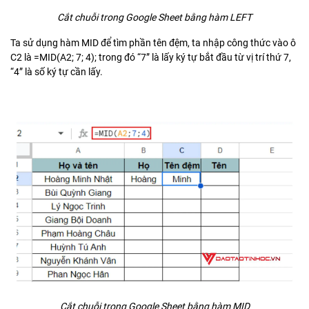
Cắt chuỗi trong Google Sheet bằng hàm LEFT
Ta sử dụng hàm MID để tìm phần tên đệm, ta nhập công thức vào ô
C2 là =MID(A2; 7; 4); trong đó “7” là lấy ký tự bắt đầu từ vị trí thứ 7,
“4” là số ký tự cần lấy.
Cắt chuỗi trong Google Sheet bằng hàm MID