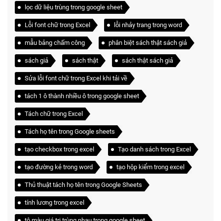
lọc dữ liệu trùng trong google sheet
Lỗi font chữ trong Excel
lỗi nhảy trang trong word
mẫu bảng chấm công
phân biệt sách thật sách giả
sách giả
sách thật
sách thật sách giả
Sửa lỗi font chữ trong Excel khi tải về
tách 1 ô thành nhiều ô trong google sheet
Tách chữ trong Excel
Tách họ tên trong Google sheets
tạo checkbox trong excel
Tạo danh sách trong Excel
tạo đường kẻ trong word
tạo hộp kiểm trong excel
Thủ thuật tách họ tên trong Google Sheets
tính lương trong excel
tô màu giá trị trùng nhau trong google sheet