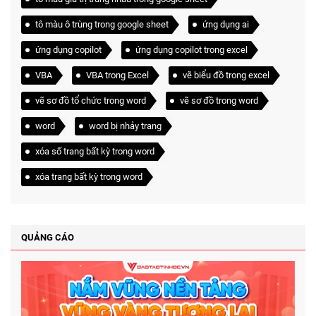
tô màu ô trùng trong google sheet
ứng dụng ai
ứng dụng copilot
ứng dụng copilot trong excel
VBA
VBA trong Excel
vẽ biểu đồ trong excel
vẽ sơ đồ tổ chức trong word
vẽ sơ đồ trong word
word
word bị nhảy trang
xóa số trang bất kỳ trong word
xóa trang bất kỳ trong word
QUẢNG CÁO