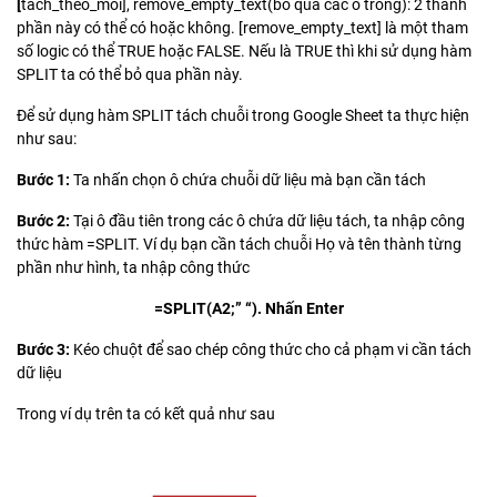
[
tách_theo_mỗi], remove_empty_text(bỏ qua các ô trống): 2 thành
phần này có thể có hoặc không. [remove_empty_text] là một tham
số logic có thể TRUE hoặc FALSE. Nếu là TRUE thì khi sử dụng hàm
SPLIT ta có thể bỏ qua phần này.
Để sử dụng hàm SPLIT tách chuỗi trong Google Sheet ta thực hiện
như sau:
Bước 1:
Ta nhấn chọn ô chứa chuỗi dữ liệu mà bạn cần tách
Bước 2:
Tại ô đầu tiên trong các ô chứa dữ liệu tách, ta nhập công
thức hàm =SPLIT. Ví dụ bạn cần tách chuỗi Họ và tên thành từng
phần như hình, ta nhập công thức
=SPLIT(A2;” “). Nhấn Enter
Bước 3:
Kéo chuột để sao chép công thức cho cả phạm vi cần tách
dữ liệu
Trong ví dụ trên ta có kết quả như sau