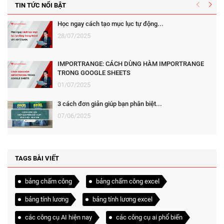
TIN TỨC NỔI BẬT
Học ngay cách tạo mục lục tự động...
28/07/2025
IMPORTRANGE: CÁCH DÙNG HÀM IMPORTRANGE
TRONG GOOGLE SHEETS
01/07/2025
3 cách đơn giản giúp bạn phân biệt...
07/06/2025
TAGS BÀI VIẾT
bảng chấm công
bảng chấm công excel
bảng tính lương
bảng tính lương excel
các công cụ AI hiện nay
các công cụ ai phổ biến