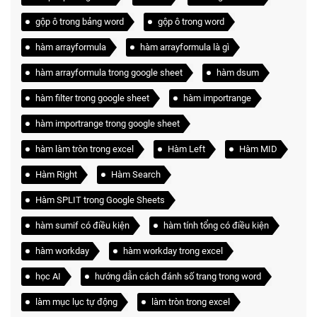
gộp ô trong bảng word
gộp ô trong word
hàm arrayformula
hàm arrayformula là gì
hàm arrayformula trong google sheet
hàm dsum
hàm filter trong google sheet
hàm importrange
hàm importrange trong google sheet
hàm làm tròn trong excel
Hàm Left
Hàm MID
Hàm Right
Hàm Search
Hàm SPLIT trong Google Sheets
hàm sumif có điều kiện
hàm tính tổng có điều kiện
hàm workday
hàm workday trong excel
học AI
hướng dẫn cách đánh số trang trong word
làm mục lục tự động
làm tròn trong excel