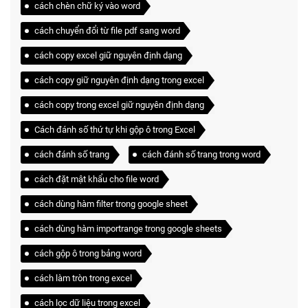
cách chèn chữ ký vào word
cách chuyển đổi từ file pdf sang word
cách copy excel giữ nguyên định dạng
cách copy giữ nguyên định dạng trong excel
cách copy trong excel giữ nguyên định dạng
Cách đánh số thứ tự khi gộp ô trong Excel
cách đánh số trang
cách đánh số trang trong word
cách đặt mật khẩu cho file word
cách dùng hàm filter trong google sheet
cách dùng hàm importrange trong google sheets
cách gộp ô trong bảng word
cách làm tròn trong excel
cách lọc dữ liệu trong excel