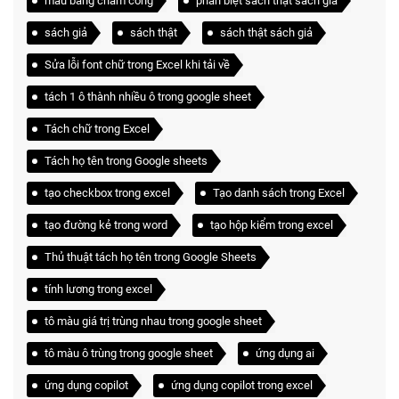
mẫu bảng chấm công
phân biệt sách thật sách giả
sách giả
sách thật
sách thật sách giả
Sửa lỗi font chữ trong Excel khi tải về
tách 1 ô thành nhiều ô trong google sheet
Tách chữ trong Excel
Tách họ tên trong Google sheets
tạo checkbox trong excel
Tạo danh sách trong Excel
tạo đường kẻ trong word
tạo hộp kiểm trong excel
Thủ thuật tách họ tên trong Google Sheets
tính lương trong excel
tô màu giá trị trùng nhau trong google sheet
tô màu ô trùng trong google sheet
ứng dụng ai
ứng dụng copilot
ứng dụng copilot trong excel