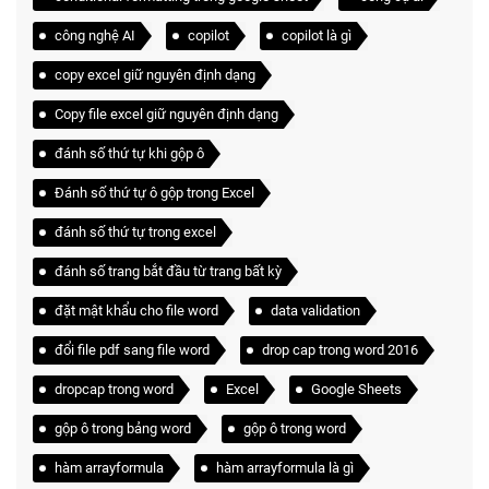
công nghệ AI
copilot
copilot là gì
copy excel giữ nguyên định dạng
Copy file excel giữ nguyên định dạng
đánh số thứ tự khi gộp ô
Đánh số thứ tự ô gộp trong Excel
đánh số thứ tự trong excel
đánh số trang bắt đầu từ trang bất kỳ
đặt mật khẩu cho file word
data validation
đổi file pdf sang file word
drop cap trong word 2016
dropcap trong word
Excel
Google Sheets
gộp ô trong bảng word
gộp ô trong word
hàm arrayformula
hàm arrayformula là gì