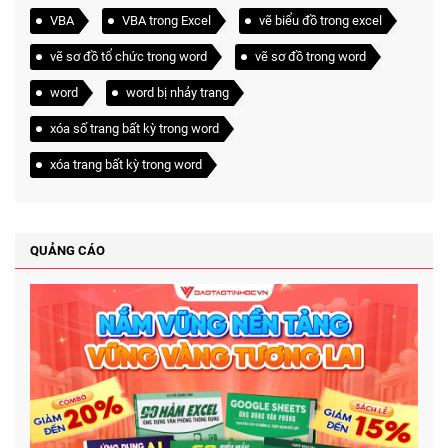
VBA
VBA trong Excel
vẽ biểu đồ trong excel
vẽ sơ đồ tổ chức trong word
vẽ sơ đồ trong word
word
word bị nhảy trang
xóa số trang bất kỳ trong word
xóa trang bất kỳ trong word
QUẢNG CÁO