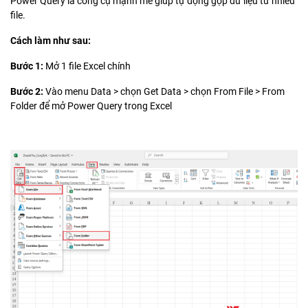
Power Query là công cụ mạnh mẽ giúp tự động gộp dữ liệu từ nhiều
file.
Cách làm như sau:
Bước 1:
Mở 1 file Excel chính
Bước 2:
Vào menu Data > chọn Get Data > chọn From File > From
Folder để mở Power Query trong Excel