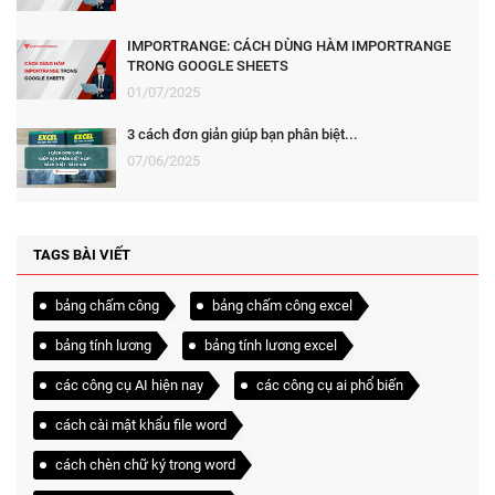
IMPORTRANGE: CÁCH DÙNG HÀM IMPORTRANGE
TRONG GOOGLE SHEETS
01/07/2025
3 cách đơn giản giúp bạn phân biệt...
07/06/2025
TAGS BÀI VIẾT
bảng chấm công
bảng chấm công excel
bảng tính lương
bảng tính lương excel
các công cụ AI hiện nay
các công cụ ai phổ biến
cách cài mật khẩu file word
cách chèn chữ ký trong word