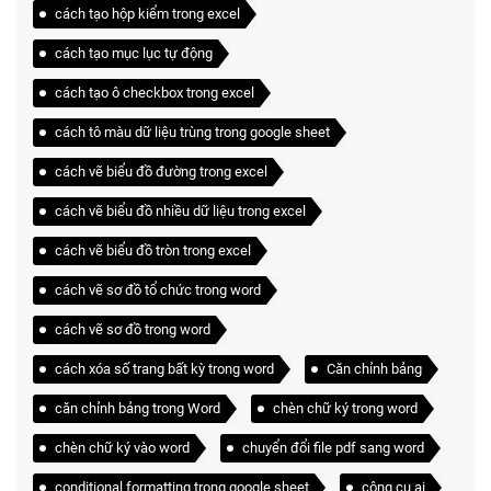
cách tạo hộp kiểm trong excel
cách tạo mục lục tự động
cách tạo ô checkbox trong excel
cách tô màu dữ liệu trùng trong google sheet
cách vẽ biểu đồ đường trong excel
cách vẽ biểu đồ nhiều dữ liệu trong excel
cách vẽ biểu đồ tròn trong excel
cách vẽ sơ đồ tổ chức trong word
cách vẽ sơ đồ trong word
cách xóa số trang bất kỳ trong word
Căn chỉnh bảng
căn chỉnh bảng trong Word
chèn chữ ký trong word
chèn chữ ký vào word
chuyển đổi file pdf sang word
conditional formatting trong google sheet
công cụ ai