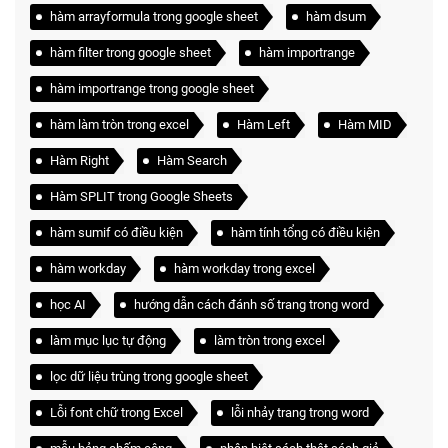
hàm arrayformula trong google sheet
hàm dsum
hàm filter trong google sheet
hàm importrange
hàm importrange trong google sheet
hàm làm tròn trong excel
Hàm Left
Hàm MID
Hàm Right
Hàm Search
Hàm SPLIT trong Google Sheets
hàm sumif có điều kiện
hàm tính tổng có điều kiện
hàm workday
hàm workday trong excel
học AI
hướng dẫn cách đánh số trang trong word
làm mục lục tự động
làm tròn trong excel
lọc dữ liệu trùng trong google sheet
Lỗi font chữ trong Excel
lỗi nhảy trang trong word