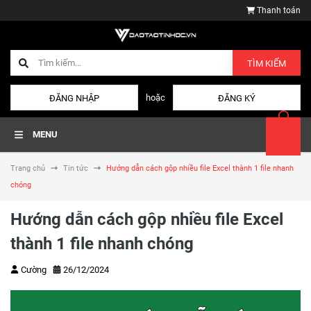
Thanh toán
TÌM KIẾM
hoặc
ĐĂNG NHẬP
ĐĂNG KÝ
MENU
Trang chủ
Tin tức
Hướng dẫn cách gộp nhiều file Excel thành 1 file nhanh
chóng
Hướng dẫn cách gộp nhiều file Excel
thành 1 file nhanh chóng
Cường
26/12/2024