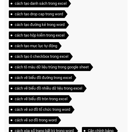
cách tạo danh sách trong excel
cách tạo drop cap trong word
cách tạo đường kẻ trong word
cách tạo hộp kiểm trong excel
cách tạo mục lục tự động
cách tạo ô checkbox trong excel
cách tô màu dữ liệu trùng trong google sheet
cách vẽ biểu đồ đường trong excel
cách vẽ biểu đồ nhiều dữ liệu trong excel
cách vẽ biểu đồ tròn trong excel
cách vẽ sơ đồ tổ chức trong word
cách vẽ sơ đồ trong word
cách xóa số trang bất kỳ trong word
Căn chỉnh bảng