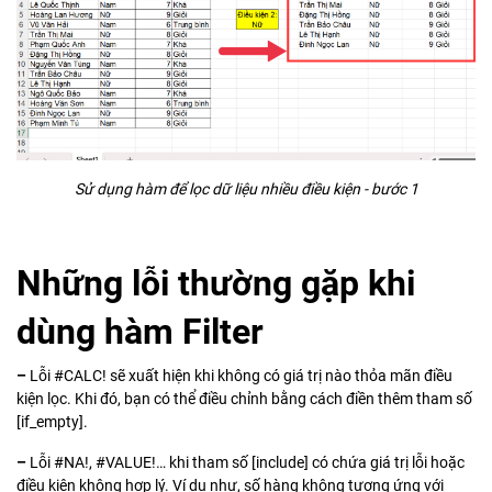
Sử dụng hàm để lọc dữ liệu nhiều điều kiện - bước 1
Những lỗi thường gặp khi
dùng hàm Filter
–
Lỗi #CALC! sẽ xuất hiện khi không có giá trị nào thỏa mãn điều
kiện lọc. Khi đó, bạn có thể điều chỉnh bằng cách điền thêm tham số
[if_empty].
–
Lỗi #NA!, #VALUE!… khi tham số [include] có chứa giá trị lỗi hoặc
điều kiện không hợp lý. Ví dụ như, số hàng không tương ứng với