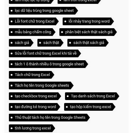
lọc dữ liệu trùng trong google sheet
Lỗi font chữ trong Excel
lỗi nhảy trang trong word
mẫu bảng chấm công
phân biệt sách thật sách giả
sách giả
sách thật
sách thật sách giả
Sửa lỗi font chữ trong Excel khi tải về
tách 1 ô thành nhiều ô trong google sheet
Tách chữ trong Excel
Tách họ tên trong Google sheets
tạo checkbox trong excel
Tạo danh sách trong Excel
tạo đường kẻ trong word
tạo hộp kiểm trong excel
Thủ thuật tách họ tên trong Google Sheets
tính lương trong excel