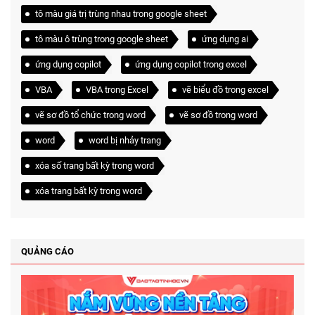
tô màu giá trị trùng nhau trong google sheet
tô màu ô trùng trong google sheet
ứng dụng ai
ứng dụng copilot
ứng dụng copilot trong excel
VBA
VBA trong Excel
vẽ biểu đồ trong excel
vẽ sơ đồ tổ chức trong word
vẽ sơ đồ trong word
word
word bị nhảy trang
xóa số trang bất kỳ trong word
xóa trang bất kỳ trong word
QUẢNG CÁO