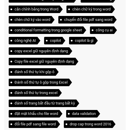
căn chỉnh bảng trong Word
chèn chữ ký trong word
chèn chữ ký vào word
chuyển đổi file pdf sang word
conditional formatting trong google sheet
công cụ ai
công nghệ AI
copilot
copilot là gì
copy excel giữ nguyên định dạng
Copy file excel giữ nguyên định dạng
đánh số thứ tự khi gộp ô
Đánh số thứ tự ô gộp trong Excel
đánh số thứ tự trong excel
đánh số trang bắt đầu từ trang bất kỳ
đặt mật khẩu cho file word
data validation
đổi file pdf sang file word
drop cap trong word 2016