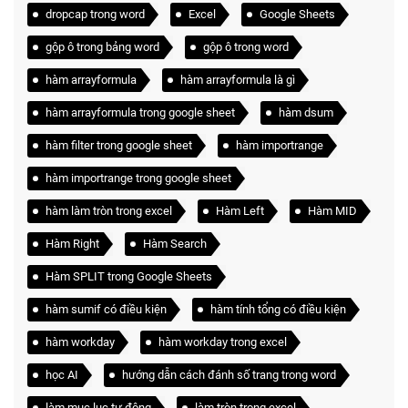
dropcap trong word
Excel
Google Sheets
gộp ô trong bảng word
gộp ô trong word
hàm arrayformula
hàm arrayformula là gì
hàm arrayformula trong google sheet
hàm dsum
hàm filter trong google sheet
hàm importrange
hàm importrange trong google sheet
hàm làm tròn trong excel
Hàm Left
Hàm MID
Hàm Right
Hàm Search
Hàm SPLIT trong Google Sheets
hàm sumif có điều kiện
hàm tính tổng có điều kiện
hàm workday
hàm workday trong excel
học AI
hướng dẫn cách đánh số trang trong word
làm mục lục tự động
làm tròn trong excel