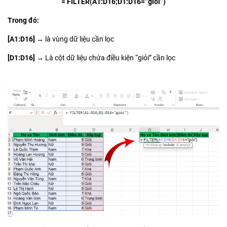
= FILTER(A1:D16;D1:D16=”giỏi”)
Trong đó:
[A1:D16] →
là vùng dữ liệu cần lọc
[D1:D16] →
Là cột dữ liệu chứa điều kiện “giỏi” cần lọc