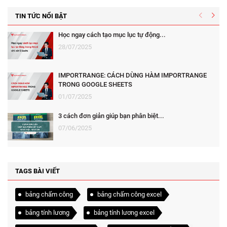
TIN TỨC NỔI BẬT
Học ngay cách tạo mục lục tự động...
28/07/2025
IMPORTRANGE: CÁCH DÙNG HÀM IMPORTRANGE
TRONG GOOGLE SHEETS
01/07/2025
3 cách đơn giản giúp bạn phân biệt...
07/06/2025
TAGS BÀI VIẾT
bảng chấm công
bảng chấm công excel
bảng tính lương
bảng tính lương excel