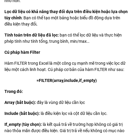
nhỏ hơn.
Lọc dữ liệu có khả năng thay đổi dựa trên điều kiện hoặc lựa chọn
tùy chỉnh
: Bạn có thể tạo một bảng hoặc biểu đồ động dựa trên
điều kiện thay đổi
.
Tính toán trên dữ liệu đã lọc:
bạn có thể lọc dữ liệu và thực hiện
phép tính như tính tổng, trung bình, min/max…
Cú pháp hàm Filter
Hàm FILTER trong Excel là một công cụ mạnh mẽ trong việc lọc dữ
liệu một cách linh hoạt. Cú pháp cơ bản của hàm FILTER như sau:
=FILTER(array,include,if_empty)
Trong đó:
Array (bắt buộc):
đây là vùng dữ liệu cần lọc
Include (bắt buộc):
là điều kiện lọc và cột dữ liệu cần lọc.
If_empty (tùy chọn):
là kết quả trả về trường hợp không có giá trị
nào thỏa mãn được điều kiện. Giá trị trả về nếu không có mục nào