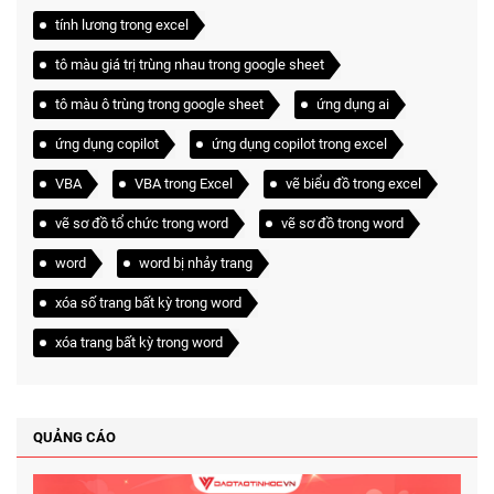
tính lương trong excel
tô màu giá trị trùng nhau trong google sheet
tô màu ô trùng trong google sheet
ứng dụng ai
ứng dụng copilot
ứng dụng copilot trong excel
VBA
VBA trong Excel
vẽ biểu đồ trong excel
vẽ sơ đồ tổ chức trong word
vẽ sơ đồ trong word
word
word bị nhảy trang
xóa số trang bất kỳ trong word
xóa trang bất kỳ trong word
QUẢNG CÁO