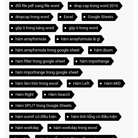
đổi file pdf sang file word
drop cap trong word 2016
dropcap trong word
Excel
Google Sheets
gộp ô trong bảng word
gộp ô trong word
hàm arrayformula
hàm arrayformula là gì
hàm arrayformula trong google sheet
hàm dsum
hàm filter trong google sheet
hàm importrange
hàm importrange trong google sheet
hàm làm tròn trong excel
Hàm Left
Hàm MID
Hàm Right
Hàm Search
Hàm SPLIT trong Google Sheets
hàm sumif có điều kiện
hàm tính tổng có điều kiện
hàm workday
hàm workday trong excel