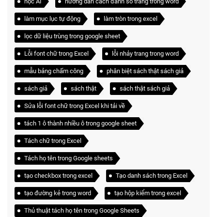
học AI
hướng dẫn cách đánh số trang trong word
làm mục lục tự động
làm tròn trong excel
lọc dữ liệu trùng trong google sheet
Lỗi font chữ trong Excel
lỗi nhảy trang trong word
mẫu bảng chấm công
phân biệt sách thật sách giả
sách giả
sách thật
sách thật sách giả
Sửa lỗi font chữ trong Excel khi tải về
tách 1 ô thành nhiều ô trong google sheet
Tách chữ trong Excel
Tách họ tên trong Google sheets
tạo checkbox trong excel
Tạo danh sách trong Excel
tạo đường kẻ trong word
tạo hộp kiểm trong excel
Thủ thuật tách họ tên trong Google Sheets