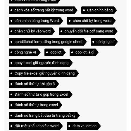
cách xóa số trang bất kỳ trong word
Căn chỉnh bảng
căn chỉnh bảng trong Word
chèn chữ ký trong word
chèn chữ ký vào word
chuyển đổi file pdf sang word
conditional formatting trong google sheet
công cụ ai
công nghệ AI
copilot
copilot là gì
copy excel giữ nguyên định dạng
Copy file excel giữ nguyên định dạng
đánh số thứ tự khi gộp ô
Đánh số thứ tự ô gộp trong Excel
đánh số thứ tự trong excel
đánh số trang bắt đầu từ trang bất kỳ
đặt mật khẩu cho file word
data validation