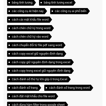
bảng tính lương
bảng tính lương excel
các công cụ AI hiện nay
các công cụ ai phổ biến
cách cài mật khẩu file word
cách chèn chữ ký trong word
cách chèn chữ ký vào word
cách chuyển đổi từ file pdf sang word
cách copy excel giữ nguyên định dạng
cách copy giữ nguyên định dạng trong excel
cách copy trong excel giữ nguyên định dạng
Cách đánh số thứ tự khi gộp ô trong Excel
cách đánh số trang
cách đánh số trang trong word
cách đặt mật khẩu cho file word
cách dùng hàm filter trong google sheet