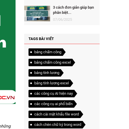
3 cách đơn giản giúp bạn
phân biệt...
07/06/2025
TAGS BÀI VIẾT
bảng chấm công
bảng chấm công excel
bảng tính lương
bảng tính lương excel
các công cụ AI hiện nay
các công cụ ai phổ biến
cách cài mật khẩu file word
cách chèn chữ ký trong word
 những