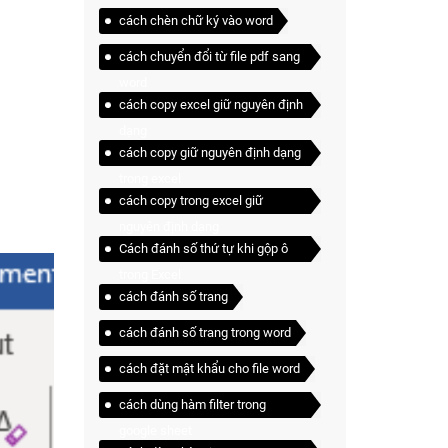
cách chèn chữ ký vào word
cách chuyển đổi từ file pdf sang
word
cách copy excel giữ nguyên định
dạng
cách copy giữ nguyên định dạng
trong excel
cách copy trong excel giữ
nguyên định dạng
Cách đánh số thứ tự khi gộp ô
trong Excel
cách đánh số trang
cách đánh số trang trong word
cách đặt mật khẩu cho file word
cách dùng hàm filter trong
google sheet