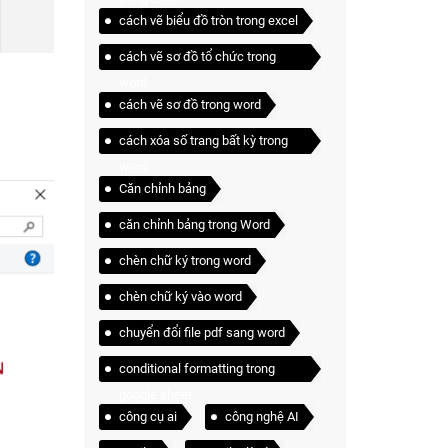
cách vẽ biểu đồ tròn trong excel
cách vẽ sơ đồ tổ chức trong
word
cách vẽ sơ đồ trong word
cách xóa số trang bất kỳ trong
word
Căn chỉnh bảng
căn chỉnh bảng trong Word
chèn chữ ký trong word
chèn chữ ký vào word
chuyển đổi file pdf sang word
conditional formatting trong
google sheet
công cụ ai
công nghệ AI