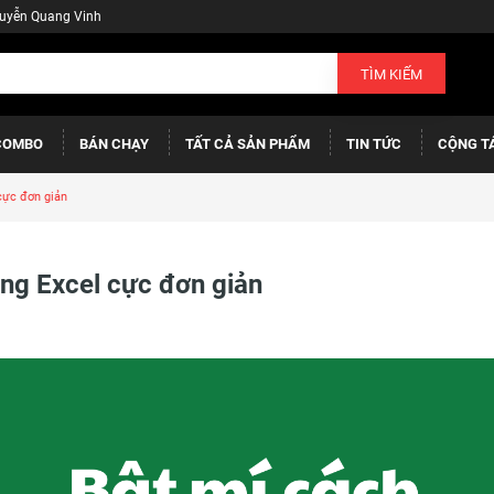
guyễn Quang Vinh
TÌM KIẾM
COMBO
BÁN CHẠY
TẤT CẢ SẢN PHẨM
TIN TỨC
CỘNG T
cực đơn giản
ang Excel cực đơn giản