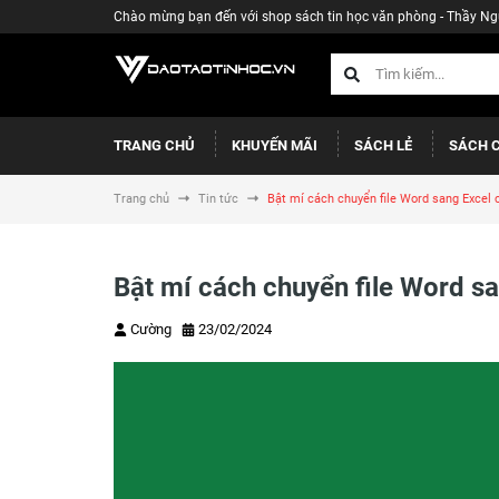
Chào mừng bạn đến với shop sách tin học văn phòng - Thầy N
TRANG CHỦ
KHUYẾN MÃI
SÁCH LẺ
SÁCH 
Trang chủ
Tin tức
Bật mí cách chuyển file Word sang Excel 
Bật mí cách chuyển file Word s
Cường
23/02/2024