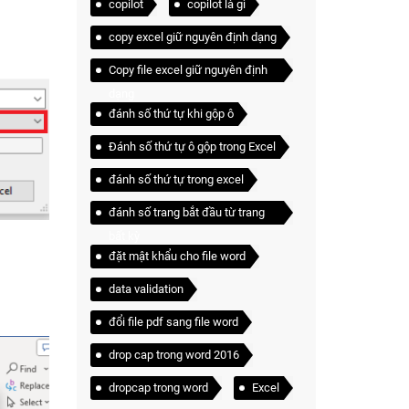
copilot
copilot là gì
copy excel giữ nguyên định dạng
Copy file excel giữ nguyên định
dạng
đánh số thứ tự khi gộp ô
Đánh số thứ tự ô gộp trong Excel
đánh số thứ tự trong excel
đánh số trang bắt đầu từ trang
bất kỳ
đặt mật khẩu cho file word
data validation
đổi file pdf sang file word
drop cap trong word 2016
dropcap trong word
Excel