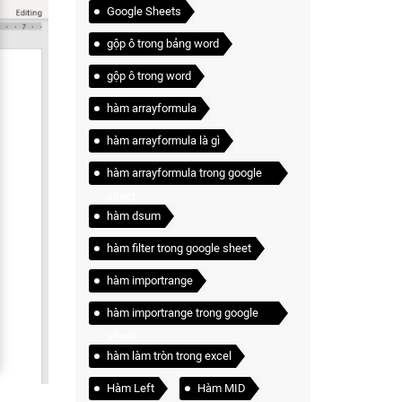
Google Sheets
gộp ô trong bảng word
gộp ô trong word
hàm arrayformula
hàm arrayformula là gì
hàm arrayformula trong google
sheet
hàm dsum
hàm filter trong google sheet
hàm importrange
hàm importrange trong google
sheet
hàm làm tròn trong excel
Hàm Left
Hàm MID