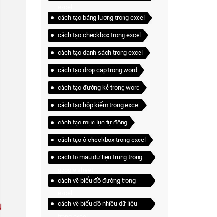
excel
cách tạo bảng lương trong excel
cách tạo checkbox trong excel
cách tạo danh sách trong excel
cách tạo drop cap trong word
cách tạo đường kẻ trong word
cách tạo hộp kiểm trong excel
cách tạo mục lục tự động
cách tạo ô checkbox trong excel
cách tô màu dữ liệu trùng trong
google sheet
cách vẽ biểu đồ đường trong
excel
cách vẽ biểu đồ nhiều dữ liệu
trong excel