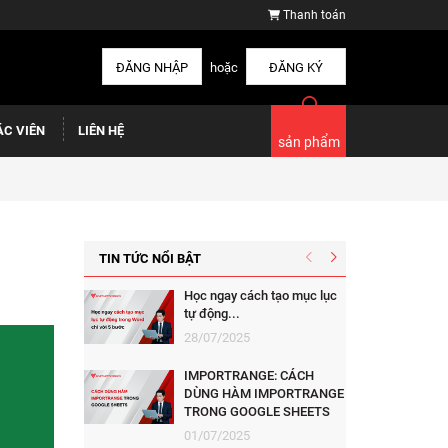
Thanh toán
ĐĂNG NHẬP
hoặc
ĐĂNG KÝ
ÁC VIÊN
LIÊN HỆ
sản phẩm
TIN TỨC NỔI BẬT
Học ngay cách tạo mục lục
tự động...
28/07/2025
IMPORTRANGE: CÁCH
DÙNG HÀM IMPORTRANGE
TRONG GOOGLE SHEETS
01/07/2025