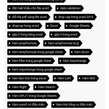
đặt mật khẩu cho file word
data validation
đổi file pdf sang file word
drop cap trong word 2016
dropcap trong word
Excel
Google Sheets
gộp ô trong bảng word
gộp ô trong word
hàm arrayformula
hàm arrayformula là gì
hàm arrayformula trong google sheet
hàm dsum
hàm filter trong google sheet
hàm importrange
hàm importrange trong google sheet
hàm làm tròn trong excel
Hàm Left
Hàm MID
Hàm Right
Hàm Search
Hàm SPLIT trong Google Sheets
hàm sumif có điều kiện
hàm tính tổng có điều kiện