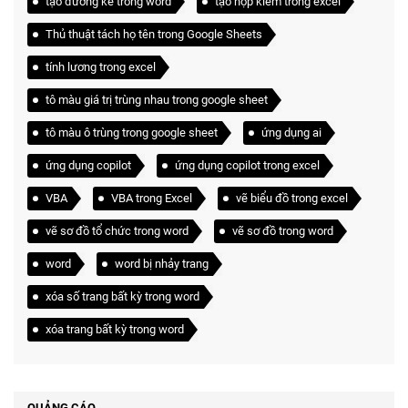
tạo đường kẻ trong word
tạo hộp kiểm trong excel
Thủ thuật tách họ tên trong Google Sheets
tính lương trong excel
tô màu giá trị trùng nhau trong google sheet
tô màu ô trùng trong google sheet
ứng dụng ai
ứng dụng copilot
ứng dụng copilot trong excel
VBA
VBA trong Excel
vẽ biểu đồ trong excel
vẽ sơ đồ tổ chức trong word
vẽ sơ đồ trong word
word
word bị nhảy trang
xóa số trang bất kỳ trong word
xóa trang bất kỳ trong word
QUẢNG CÁO