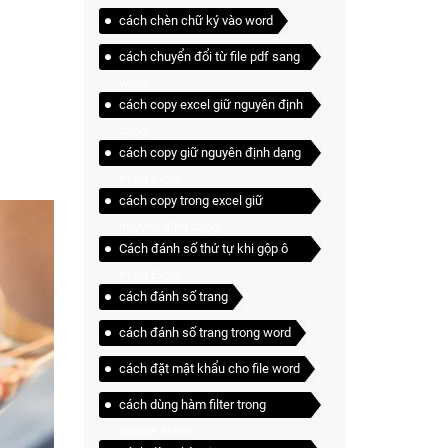
cách chèn chữ ký vào word
cách chuyển đổi từ file pdf sang
word
cách copy excel giữ nguyên định
dạng
cách copy giữ nguyên định dạng
trong excel
cách copy trong excel giữ
nguyên định dạng
Cách đánh số thứ tự khi gộp ô
trong Excel
cách đánh số trang
cách đánh số trang trong word
cách đặt mật khẩu cho file word
cách dùng hàm filter trong
google sheet