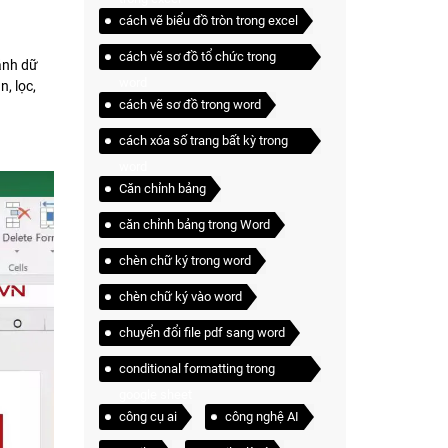
cách vẽ biểu đồ tròn trong excel
cách vẽ sơ đồ tổ chức trong
ánh dữ
word
, lọc,
cách vẽ sơ đồ trong word
cách xóa số trang bất kỳ trong
word
Căn chỉnh bảng
căn chỉnh bảng trong Word
chèn chữ ký trong word
chèn chữ ký vào word
chuyển đổi file pdf sang word
conditional formatting trong
google sheet
công cụ ai
công nghệ AI