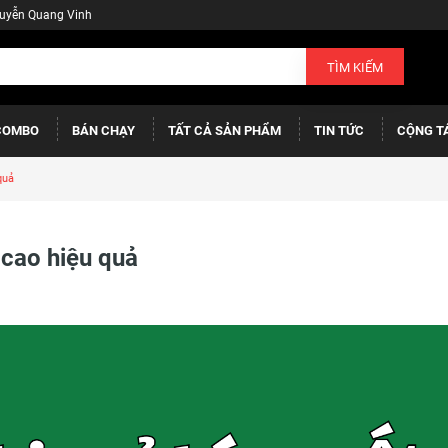
guyễn Quang Vinh
TÌM KIẾM
COMBO
BÁN CHẠY
TẤT CẢ SẢN PHẨM
TIN TỨC
CỘNG T
quả
 cao hiệu quả