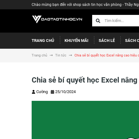
Chào mừng bạn đến với shop sách tin học văn phòng - Thầy N
TRANG CHỦ
KHUYẾN MÃI
SÁCH LẺ
SÁCH 
Trang chủ
Tin tức
Chia sẻ bí quyết học Excel nâng cao hiệu 
Chia sẻ bí quyết học Excel nâng
Cường
25/10/2024