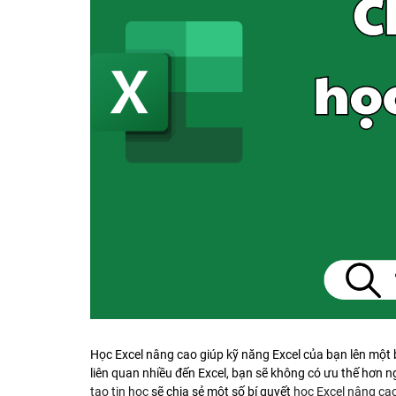
Học Excel nâng cao giúp kỹ năng Excel của bạn lên một b
liên quan nhiều đến Excel, bạn sẽ không có ưu thế hơn n
tạo tin học
sẽ chia sẻ một số bí quyết
học Excel nâng ca