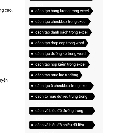
excel
âng cao.
cách tạo bảng lương trong excel
cách tạo checkbox trong excel
cách tạo danh sách trong excel
cách tạo drop cap trong word
cách tạo đường kẻ trong word
cách tạo hộp kiểm trong excel
cách tạo mục lục tự động
luyện
cách tạo ô checkbox trong excel
cách tô màu dữ liệu trùng trong
google sheet
cách vẽ biểu đồ đường trong
excel
cách vẽ biểu đồ nhiều dữ liệu
trong excel