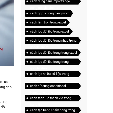
cách dùng hàm importrange
trong google sheets
cách gộp ô trong bảng word
cách làm tròn trong excel
cách lọc dữ liệu trong excel
cách lọc dữ liệu trùng nhau trong
google sheet
cách lọc dữ liệu trùng trong excel
cách lọc dữ liệu trùng trong
google sheet
cách lọc nhiều dữ liệu trong
excel
iếm ưu
cách sử dụng conditional
nâng cao
formatting trong google sheet
cách tách 1 ô thành 2 ô trong
acro,
trang tính
 đồ
cách tạo bảng chấm công trong