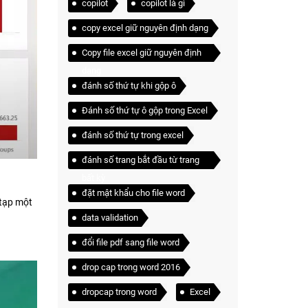
copilot
copilot là gì
copy excel giữ nguyên định dạng
Copy file excel giữ nguyên định
dạng
đánh số thứ tự khi gộp ô
Đánh số thứ tự ô gộp trong Excel
đánh số thứ tự trong excel
đánh số trang bắt đầu từ trang
bất kỳ
đặt mật khẩu cho file word
 tạp một
data validation
đổi file pdf sang file word
drop cap trong word 2016
dropcap trong word
Excel