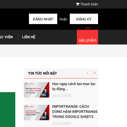
Thanh toán
ĐĂNG NHẬP
hoặc
ĐĂNG KÝ
ÁC VIÊN
LIÊN HỆ
sản phẩm
TIN TỨC NỔI BẬT
Học ngay cách tạo mục lục
tự động...
28/07/2025
IMPORTRANGE: CÁCH
DÙNG HÀM IMPORTRANGE
TRONG GOOGLE SHEETS
01/07/2025