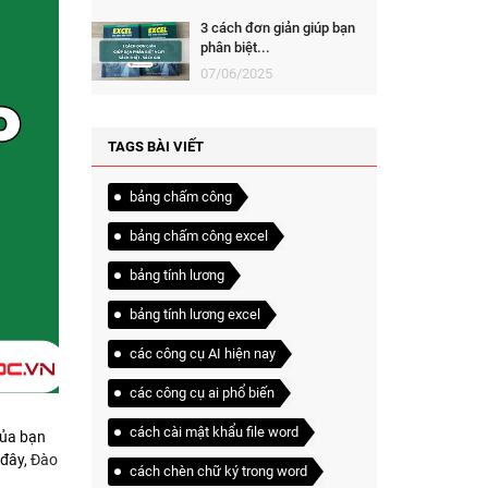
3 cách đơn giản giúp bạn
phân biệt...
07/06/2025
TAGS BÀI VIẾT
bảng chấm công
bảng chấm công excel
bảng tính lương
bảng tính lương excel
các công cụ AI hiện nay
các công cụ ai phổ biến
cách cài mật khẩu file word
của bạn
 đây,
Đào
cách chèn chữ ký trong word