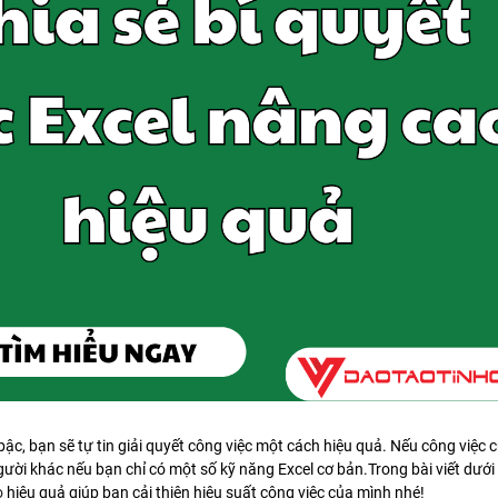
ậc, bạn sẽ tự tin giải quyết công việc một cách hiệu quả. Nếu công việc 
gười khác nếu bạn chỉ có một số kỹ năng Excel cơ bản.Trong bài viết dưới
o
hiệu quả giúp bạn cải thiện hiệu suất công việc của mình nhé!