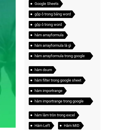
Google Sheets
gộp ô trong bảng word
gộp ô trong word
hàm arrayformula
hàm arrayformula là gì
hàm arrayformula trong google
sheet
hàm dsum
hàm filter trong google sheet
hàm importrange
hàm importrange trong google
sheet
hàm làm tròn trong excel
Hàm Left
Hàm MID