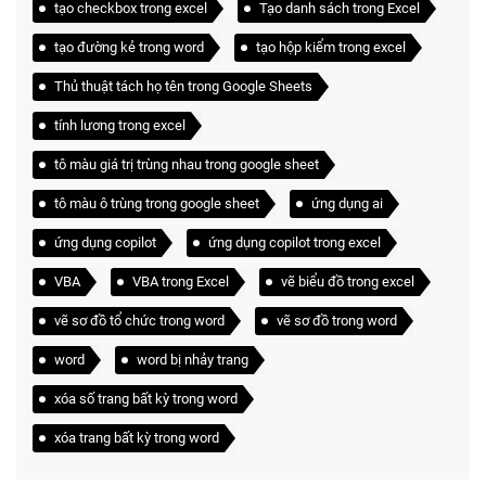
tạo checkbox trong excel
Tạo danh sách trong Excel
tạo đường kẻ trong word
tạo hộp kiểm trong excel
Thủ thuật tách họ tên trong Google Sheets
tính lương trong excel
tô màu giá trị trùng nhau trong google sheet
tô màu ô trùng trong google sheet
ứng dụng ai
ứng dụng copilot
ứng dụng copilot trong excel
VBA
VBA trong Excel
vẽ biểu đồ trong excel
vẽ sơ đồ tổ chức trong word
vẽ sơ đồ trong word
word
word bị nhảy trang
xóa số trang bất kỳ trong word
xóa trang bất kỳ trong word