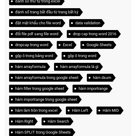
đánh số thứ tự trong excel
đánh số trang bắt đầu từ trang bất kỳ
đặt mật khẩu cho file word
data validation
đổi file pdf sang file word
drop cap trong word 2016
dropcap trong word
Excel
Google Sheets
gộp ô trong bảng word
gộp ô trong word
hàm arrayformula
hàm arrayformula là gì
hàm arrayformula trong google sheet
hàm dsum
hàm filter trong google sheet
hàm importrange
hàm importrange trong google sheet
hàm làm tròn trong excel
Hàm Left
Hàm MID
Hàm Right
Hàm Search
Hàm SPLIT trong Google Sheets