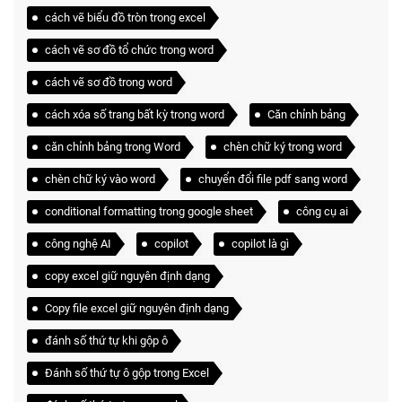
cách vẽ biểu đồ tròn trong excel
cách vẽ sơ đồ tổ chức trong word
cách vẽ sơ đồ trong word
cách xóa số trang bất kỳ trong word
Căn chỉnh bảng
căn chỉnh bảng trong Word
chèn chữ ký trong word
chèn chữ ký vào word
chuyển đổi file pdf sang word
conditional formatting trong google sheet
công cụ ai
công nghệ AI
copilot
copilot là gì
copy excel giữ nguyên định dạng
Copy file excel giữ nguyên định dạng
đánh số thứ tự khi gộp ô
Đánh số thứ tự ô gộp trong Excel