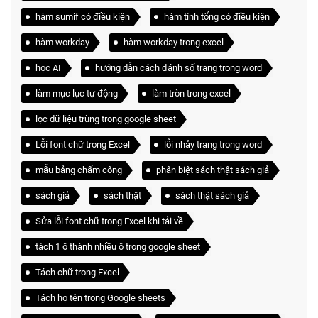
hàm sumif có điều kiện
hàm tính tổng có điều kiện
hàm workday
hàm workday trong excel
học AI
hướng dẫn cách đánh số trang trong word
làm mục lục tự động
làm tròn trong excel
lọc dữ liệu trùng trong google sheet
Lỗi font chữ trong Excel
lỗi nhảy trang trong word
mẫu bảng chấm công
phân biệt sách thật sách giả
sách giả
sách thật
sách thật sách giả
Sửa lỗi font chữ trong Excel khi tải về
tách 1 ô thành nhiều ô trong google sheet
Tách chữ trong Excel
Tách họ tên trong Google sheets