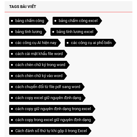
TAGS BÀI VIẾT
bảng chấm công
bảng chấm công excel
bảng tính lương
bảng tính lương excel
các công cụ AI hiện nay
các công cụ ai phổ biến
cách cài mật khẩu file word
cách chèn chữ ký trong word
cách chèn chữ ký vào word
cách chuyển đổi từ file pdf sang word
cách copy excel giữ nguyên định dạng
cách copy giữ nguyên định dạng trong excel
cách copy trong excel giữ nguyên định dạng
Cách đánh số thứ tự khi gộp ô trong Excel