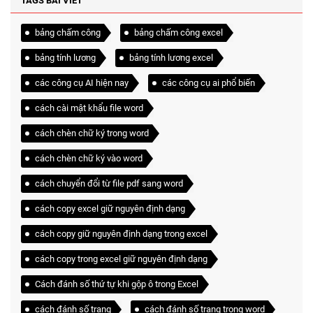
TAGS BÀI VIẾT
bảng chấm công
bảng chấm công excel
bảng tính lương
bảng tính lương excel
các công cụ AI hiện nay
các công cụ ai phổ biến
cách cài mật khẩu file word
cách chèn chữ ký trong word
cách chèn chữ ký vào word
cách chuyển đổi từ file pdf sang word
cách copy excel giữ nguyên định dạng
cách copy giữ nguyên định dạng trong excel
cách copy trong excel giữ nguyên định dạng
Cách đánh số thứ tự khi gộp ô trong Excel
cách đánh số trang
cách đánh số trang trong word