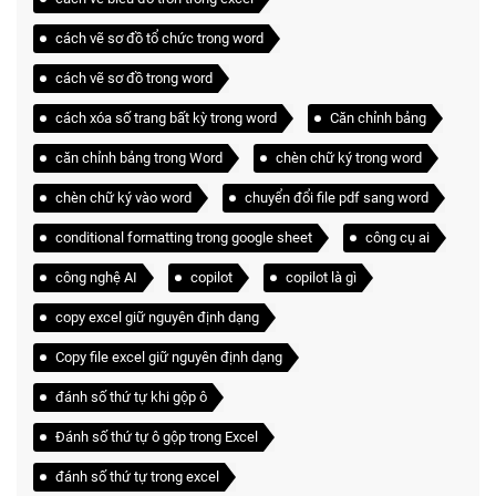
cách vẽ sơ đồ tổ chức trong word
cách vẽ sơ đồ trong word
cách xóa số trang bất kỳ trong word
Căn chỉnh bảng
căn chỉnh bảng trong Word
chèn chữ ký trong word
chèn chữ ký vào word
chuyển đổi file pdf sang word
conditional formatting trong google sheet
công cụ ai
công nghệ AI
copilot
copilot là gì
copy excel giữ nguyên định dạng
Copy file excel giữ nguyên định dạng
đánh số thứ tự khi gộp ô
Đánh số thứ tự ô gộp trong Excel
đánh số thứ tự trong excel