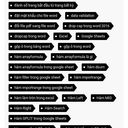
đánh số trang bắt đầu từ trang bất kỳ
đặt mật khẩu cho file word
data validation
đổi file pdf sang file word
drop cap trong word 2016
dropcap trong word
Excel
Google Sheets
gộp ô trong bảng word
gộp ô trong word
hàm arrayformula
hàm arrayformula là gì
hàm arrayformula trong google sheet
hàm dsum
hàm filter trong google sheet
hàm importrange
hàm importrange trong google sheet
hàm làm tròn trong excel
Hàm Left
Hàm MID
Hàm Right
Hàm Search
Hàm SPLIT trong Google Sheets