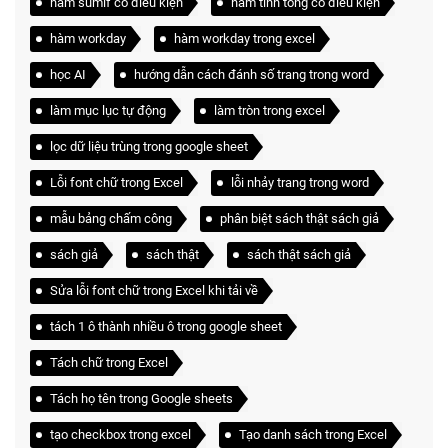
hàm sumif có điều kiện
hàm tính tổng có điều kiện
hàm workday
hàm workday trong excel
học AI
hướng dẫn cách đánh số trang trong word
làm mục lục tự động
làm tròn trong excel
lọc dữ liệu trùng trong google sheet
Lỗi font chữ trong Excel
lỗi nhảy trang trong word
mẫu bảng chấm công
phân biệt sách thật sách giả
sách giả
sách thật
sách thật sách giả
Sửa lỗi font chữ trong Excel khi tải về
tách 1 ô thành nhiều ô trong google sheet
Tách chữ trong Excel
Tách họ tên trong Google sheets
tạo checkbox trong excel
Tạo danh sách trong Excel