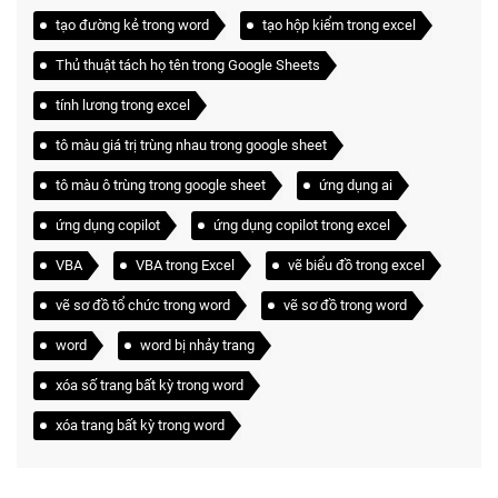
tạo đường kẻ trong word
tạo hộp kiểm trong excel
Thủ thuật tách họ tên trong Google Sheets
tính lương trong excel
tô màu giá trị trùng nhau trong google sheet
tô màu ô trùng trong google sheet
ứng dụng ai
ứng dụng copilot
ứng dụng copilot trong excel
VBA
VBA trong Excel
vẽ biểu đồ trong excel
vẽ sơ đồ tổ chức trong word
vẽ sơ đồ trong word
word
word bị nhảy trang
xóa số trang bất kỳ trong word
xóa trang bất kỳ trong word