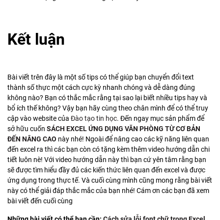
Kết luận
Bài viết trên đây là một số tips có thể giúp bạn chuyển đổi text
thành số thực một cách cực kỳ nhanh chóng và dễ dàng đúng
không nào? Bạn có thắc mắc rằng tại sao lại biết nhiều tips hay và
bổ ích thế không? Vậy bạn hãy cùng theo chân mình để có thể truy
cập vào website của
Đào tạo tin học
. Đến ngay mục sản phẩm để
sở hữu cuốn
SÁCH EXCEL ỨNG DỤNG VĂN PHÒNG TỪ CƠ BẢN
ĐẾN NÂNG CAO
này nhé! Ngoài để nâng cao các kỹ năng liên quan
đến excel ra thì các bạn còn có tặng kèm thêm video hướng dẫn chi
tiết luôn nè! Với video hướng dẫn này thì bạn cứ yên tâm rằng bạn
sẽ được tìm hiểu đầy đủ các kiến thức liên quan đến excel và được
ứng dụng trong thực tế. Và cuối cùng mình cũng mong rằng bài viết
này có thể giải đáp thắc mắc của bạn nhé! Cám ơn các bạn đã xem
bài viết đến cuối cùng
Những bài viết có thể bạn cần:
Cách sửa lỗi font chữ trong Excel