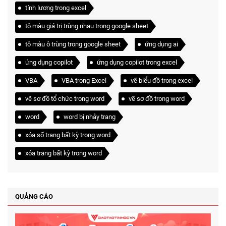
tính lương trong excel
tô màu giá trị trùng nhau trong google sheet
tô màu ô trùng trong google sheet
ứng dụng ai
ứng dụng copilot
ứng dụng copilot trong excel
VBA
VBA trong Excel
vẽ biểu đồ trong excel
vẽ sơ đồ tổ chức trong word
vẽ sơ đồ trong word
word
word bị nhảy trang
xóa số trang bất kỳ trong word
xóa trang bất kỳ trong word
QUẢNG CÁO