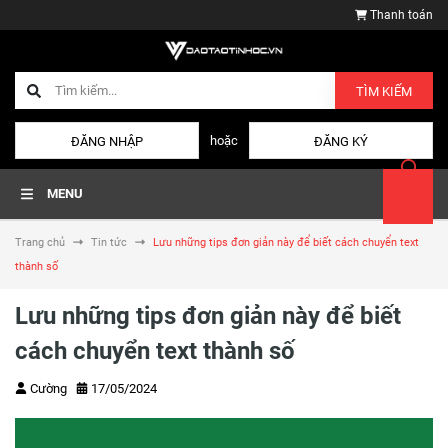
Thanh toán
TÌM KIẾM
hoặc
ĐĂNG NHẬP
ĐĂNG KÝ
MENU
Trang chủ
Tin tức
Lưu những tips đơn giản này để biết cách chuyển text
thành số
Lưu những tips đơn giản này để biết
cách chuyển text thành số
Cường
17/05/2024