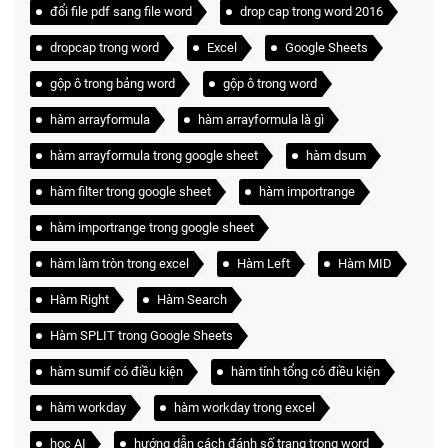
đổi file pdf sang file word
drop cap trong word 2016
dropcap trong word
Excel
Google Sheets
gộp ô trong bảng word
gộp ô trong word
hàm arrayformula
hàm arrayformula là gì
hàm arrayformula trong google sheet
hàm dsum
hàm filter trong google sheet
hàm importrange
hàm importrange trong google sheet
hàm làm tròn trong excel
Hàm Left
Hàm MID
Hàm Right
Hàm Search
Hàm SPLIT trong Google Sheets
hàm sumif có điều kiện
hàm tính tổng có điều kiện
hàm workday
hàm workday trong excel
học AI
hướng dẫn cách đánh số trang trong word