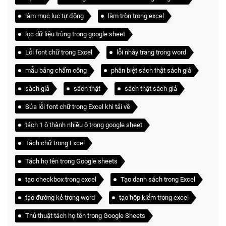
làm mục lục tự động
làm tròn trong excel
lọc dữ liệu trùng trong google sheet
Lỗi font chữ trong Excel
lỗi nhảy trang trong word
mẫu bảng chấm công
phân biệt sách thật sách giả
sách giả
sách thật
sách thật sách giả
Sửa lỗi font chữ trong Excel khi tải về
tách 1 ô thành nhiều ô trong google sheet
Tách chữ trong Excel
Tách họ tên trong Google sheets
tạo checkbox trong excel
Tạo danh sách trong Excel
tạo đường kẻ trong word
tạo hộp kiểm trong excel
Thủ thuật tách họ tên trong Google Sheets