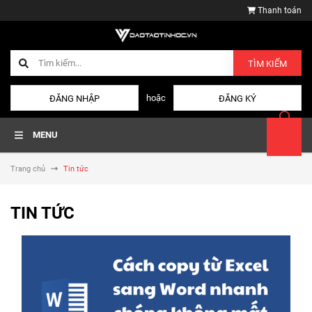
Thanh toán
TÌM KIẾM
hoặc
ĐĂNG NHẬP
ĐĂNG KÝ
MENU
Trang chủ
Tin tức
TIN TỨC