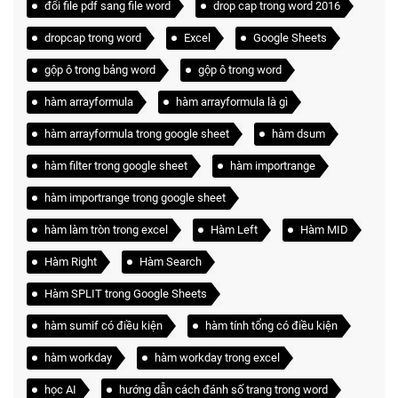
đổi file pdf sang file word
drop cap trong word 2016
dropcap trong word
Excel
Google Sheets
gộp ô trong bảng word
gộp ô trong word
hàm arrayformula
hàm arrayformula là gì
hàm arrayformula trong google sheet
hàm dsum
hàm filter trong google sheet
hàm importrange
hàm importrange trong google sheet
hàm làm tròn trong excel
Hàm Left
Hàm MID
Hàm Right
Hàm Search
Hàm SPLIT trong Google Sheets
hàm sumif có điều kiện
hàm tính tổng có điều kiện
hàm workday
hàm workday trong excel
học AI
hướng dẫn cách đánh số trang trong word