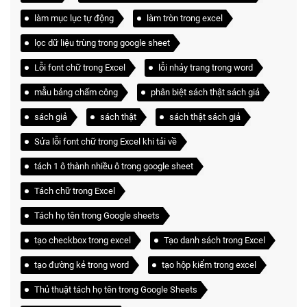
làm mục lục tự động
làm tròn trong excel
lọc dữ liệu trùng trong google sheet
Lỗi font chữ trong Excel
lỗi nhảy trang trong word
mẫu bảng chấm công
phân biệt sách thật sách giả
sách giả
sách thật
sách thật sách giả
Sửa lỗi font chữ trong Excel khi tải về
tách 1 ô thành nhiều ô trong google sheet
Tách chữ trong Excel
Tách họ tên trong Google sheets
tạo checkbox trong excel
Tạo danh sách trong Excel
tạo đường kẻ trong word
tạo hộp kiểm trong excel
Thủ thuật tách họ tên trong Google Sheets