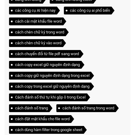
các công cụ AI hiện nay
các công cụ ai phổ biến
cách cài mật khẩu file word
cách chèn chữ ký trong word
cách chèn chữ ký vào word
cách chuyển đổi từ file pdf sang word
cách copy excel giữ nguyên định dạng
cách copy giữ nguyên định dạng trong excel
cách copy trong excel giữ nguyên định dạng
Cách đánh số thứ tự khi gộp ô trong Excel
cách đánh số trang
cách đánh số trang trong word
cách đặt mật khẩu cho file word
cách dùng hàm filter trong google sheet