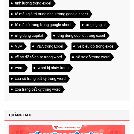
tính lương trong excel
tô màu giá trị trùng nhau trong google sheet
tô màu ô trùng trong google sheet
ứng dụng ai
ứng dụng copilot
ứng dụng copilot trong excel
VBA
VBA trong Excel
vẽ biểu đồ trong excel
vẽ sơ đồ tổ chức trong word
vẽ sơ đồ trong word
word
word bị nhảy trang
xóa số trang bất kỳ trong word
xóa trang bất kỳ trong word
QUẢNG CÁO