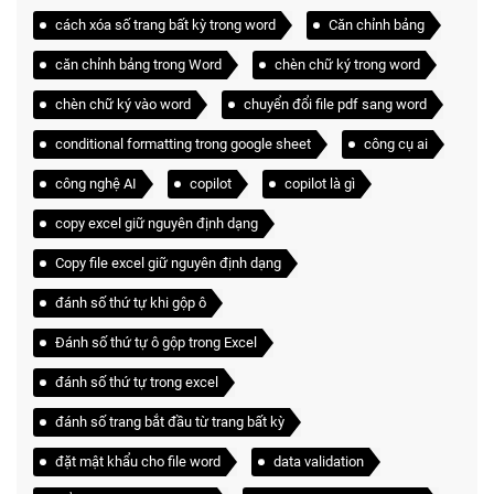
cách xóa số trang bất kỳ trong word
Căn chỉnh bảng
căn chỉnh bảng trong Word
chèn chữ ký trong word
chèn chữ ký vào word
chuyển đổi file pdf sang word
conditional formatting trong google sheet
công cụ ai
công nghệ AI
copilot
copilot là gì
copy excel giữ nguyên định dạng
Copy file excel giữ nguyên định dạng
đánh số thứ tự khi gộp ô
Đánh số thứ tự ô gộp trong Excel
đánh số thứ tự trong excel
đánh số trang bắt đầu từ trang bất kỳ
đặt mật khẩu cho file word
data validation