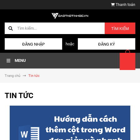
Thanh toán
TÌM KIẾM
hoặc
ĐĂNG NHẬP
ĐĂNG KÝ
MENU
Trang chủ
Tin tức
TIN TỨC