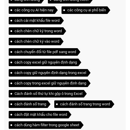
các công cụ AI hiện nay
các công cụ ai phổ biến
cách cài mật khẩu file word
cách chèn chữ ký trong word
cách chèn chữ ký vào word
cách chuyển đổi từ file pdf sang word
cách copy excel giữ nguyên định dạng
cách copy giữ nguyên định dạng trong excel
cách copy trong excel giữ nguyên định dạng
Cách đánh số thứ tự khi gộp ô trong Excel
cách đánh số trang
cách đánh số trang trong word
cách đặt mật khẩu cho file word
cách dùng hàm filter trong google sheet