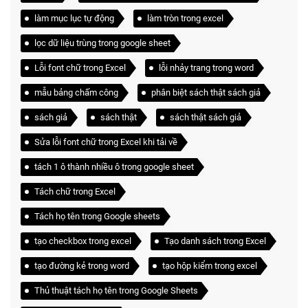
làm mục lục tự động
làm tròn trong excel
lọc dữ liệu trùng trong google sheet
Lỗi font chữ trong Excel
lỗi nhảy trang trong word
mẫu bảng chấm công
phân biệt sách thật sách giả
sách giả
sách thật
sách thật sách giả
Sửa lỗi font chữ trong Excel khi tải về
tách 1 ô thành nhiều ô trong google sheet
Tách chữ trong Excel
Tách họ tên trong Google sheets
tạo checkbox trong excel
Tạo danh sách trong Excel
tạo đường kẻ trong word
tạo hộp kiểm trong excel
Thủ thuật tách họ tên trong Google Sheets