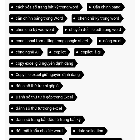
cách xóa số trang bất kỳ trong word
Căn chỉnh bảng
căn chỉnh bảng trong Word
chèn chữ ký trong word
chèn chữ ký vào word
chuyển đổi file pdf sang word
conditional formatting trong google sheet
công cụ ai
công nghệ AI
copilot
copilot là gì
copy excel giữ nguyên định dạng
Copy file excel giữ nguyên định dạng
đánh số thứ tự khi gộp ô
Đánh số thứ tự ô gộp trong Excel
đánh số thứ tự trong excel
đánh số trang bắt đầu từ trang bất kỳ
đặt mật khẩu cho file word
data validation