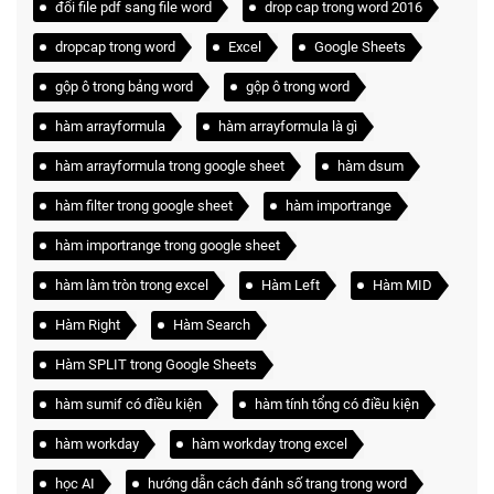
đổi file pdf sang file word
drop cap trong word 2016
dropcap trong word
Excel
Google Sheets
gộp ô trong bảng word
gộp ô trong word
hàm arrayformula
hàm arrayformula là gì
hàm arrayformula trong google sheet
hàm dsum
hàm filter trong google sheet
hàm importrange
hàm importrange trong google sheet
hàm làm tròn trong excel
Hàm Left
Hàm MID
Hàm Right
Hàm Search
Hàm SPLIT trong Google Sheets
hàm sumif có điều kiện
hàm tính tổng có điều kiện
hàm workday
hàm workday trong excel
học AI
hướng dẫn cách đánh số trang trong word